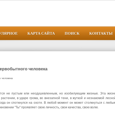
УЛЯРНОЕ
КАРТА САЙТА
ПОИСК
КОНТАКТЫ
первобытного человека
о человека
ется не пустым или неодушевленным, но изобилующим жизнью. Эта жизн
и растении, в ударе грома, во внезапной тени, в жуткой и незнакомой лесно
когда он споткнулся на охоте. В любой момент он может столкнуться с любы
толкновении "Ты" проявляет свою личность, свои качества, свою волю.