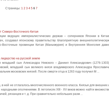
Страницы:
1
2
3
4
5
6
7
ат Северо-Восточного Китая
зиции ведущих империалистических держав – соперников Японии в Китае
ач, создавал японскому правительству благоприятную внешнеполитическу
ро-Восточные провинции Китая (Маньчжурия) и Внутренняя Монголия давн
 лидерство на русской земле
л младший сын Александра Невского – Даниил Александрович (1276-1303)
овский, младший сын великого князя владимирского Александра Ярославич
чальник московских князей. После смерти отца в 1263 году получил М ...
.
 в ней не отлагалось многочисленного военного класса. Князья для внешних 
 народными ополчениями. В летописях XIII - XV веков можно найти множеств
чей, рязанцев и т. д. При сравнительно небольших разм ...