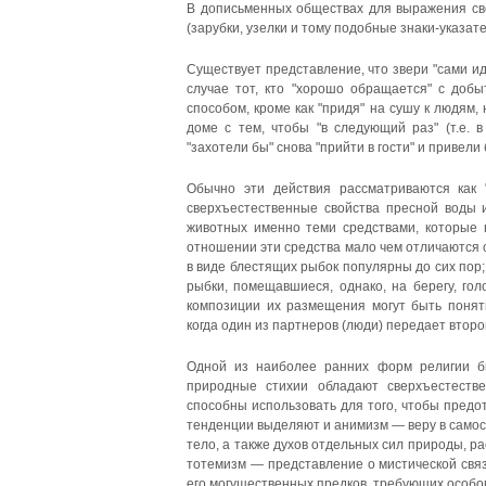
В дописьменных обществах для выражения св
(зарубки, узелки и тому подобные знаки-указат
Существует представление, что звери "сами ид
случае тот, кто "хорошо обращается" с доб
способом, кроме как "придя" на сушу к людям,
доме с тем, чтобы "в следующий раз" (т.е. 
"захотели бы" снова "прийти в гости" и привели
Обычно эти действия рассматриваются как 
сверхъестественные свойства пресной воды и
животных именно теми средствами, которые 
отношении эти средства мало чем отличаются 
в виде блестящих рыбок популярны до сих пор;
рыбки, помещавшиеся, однако, на берегу, го
композиции их размещения могут быть поняты
когда один из партнеров (люди) передает втор
Одной из наиболее ранних форм религии б
природные стихии обладают сверхъестеств
способны использовать для того, чтобы предо
тенденции выделяют и анимизм — веру в самос
тело, а также духов отдельных сил природы, 
тотемизм — представление о мистической свя
его могущественных предков, требующих особо