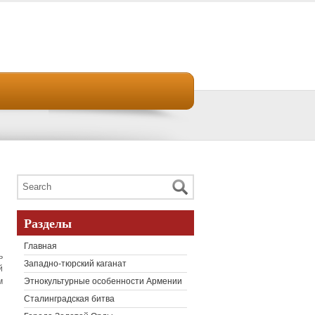
Разделы
Главная
ь
Западно-тюрский каганат
й
м
Этнокультурные особенности Армении
Сталинградская битва