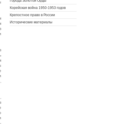
Города Золотой Орды
ы
Корейская война 1950-1953 годов
Крепостное право в России
м
Исторические материалы
м
в
и
в
ь
м
ы
е
и
,
,
в
е
о
и
—