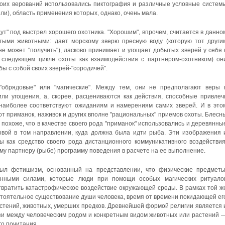
оих верований использовались пиктография и различные условные систем
ели), область применения которых, однако, очень мала.
ут" под выстрел хорошего охотника. "Хорошим", впрочем, считается в данно
ытыми животными: дает морскому зверю пресную воду (которую тот други
 не может "получить"), ласково принимает и угощает добытых зверей у себя 
в следующем цикле охоты как взаимодействия с партнером-охотником) он
 бы с собой своих зверей-"сородичей".
"обрядовые" или "магические". Между тем, они не предполагают веры 
ли угощения, а, скорее, расцениваются как действия, способные привлеч
наиболее соответствуют ожиданиям и намерениям самих зверей. И в это
от приманок, наживок и других вполне "рациональных" приемов охоты. Блесн
 похоже, что в качестве своего рода "приманок" использовались и деревянны
ловой в том направлении, куда должна была идти рыба. Эти изображения 
 как средство своего рода дистанционного коммуникативного воздействия
ому партнеру (рыбе) программу поведения в расчете на ее выполнение.
ыл фетишизм, основанный на представлении, что физические предметы
енными силами, которые люди при помощи особых магических ритуало
твратить катастрофическое воздействие окружающей среды. В рамках той ж
тоятельное существование души человека, время от времени покидающей ег
растений, животных, умерших предков. Древнейшей формой религии является 
зи между человеческим родом и конкретным видом животных или растений 
го почитания.