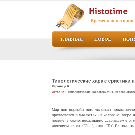
Histotime
Временная история
ГЛАВНАЯ
НОВОЕ
ПОП
Типологические характеристики 
Страница 6
История
» Типологические характеристики первобытног
Мир для первобытного человека представля
проявляется в личностях - в человеке, звере 
поляне, в камне, неожиданно ударившем его, 
явлением не как с "Оно", а как с "Ты". В этом с