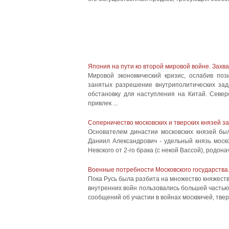
Япония на пути ко второй мировой войне. Захв
Мировой экономический кризис, ослабив по
занятых разрешение внутриполитических зад
обстановку для наступления на Китай. Севе
привлек ...
Соперничество московских и тверских князей за
Основателем династии московских князей бы
Даниил Александрович - удельный князь моск
Невского от 2-го брака (с некой Вассой), родона
Военные потребности Московского государства
Пока Русь была разбита на множество княжеств,
внутренних войн пользовались большей частью
сообщений об участии в войнах москвичей, твери