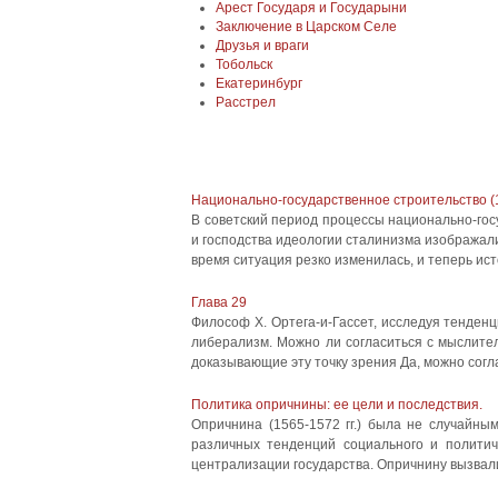
Арест Государя и Государыни
Заключение в Царском Селе
Друзья и враги
Тобольск
Екатеринбург
Расстрел
Национально-государственное строительство (192
В советский период процессы национально-госу
и господства идеологии сталинизма изображали
время ситуация резко изменилась, и теперь ист
Глава 29
Философ Х. Ортега-и-Гассет, исследуя тенденц
либерализм. Можно ли согласиться с мыслите
доказывающие эту точку зрения Да, можно соглас
Политика опричнины: ее цели и последствия.
Опричнина (1565-1572 гг.) была не случайны
различных тенденций социального и политич
централизации государства. Опричнину вызвали