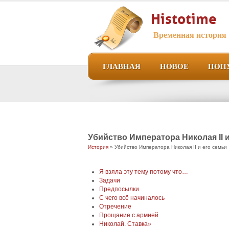
Histotime
Временная история
ГЛАВНАЯ
НОВОЕ
ПОП
Убийство Императора Николая II и
История
» Убийство Императора Николая II и его семьи
Я взяла эту тему потому что…
Задачи
Предпосылки
С чего всё начиналось
Отречение
Прощание с армией
Николай. Ставка»