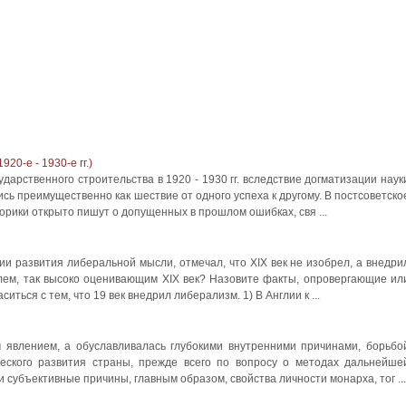
0-е - 1930-е гг.)
дарственного строительства в 1920 - 1930 гг. вследствие догматизации наук
сь преимущественно как шествие от одного успеха к другому. В постсоветско
орики открыто пишут о допущенных в прошлом ошибках, свя ...
ии развития либеральной мысли, отмечал, что XIX век не изобрел, а внедри
лем, так высоко оценивающим XIX век? Назовите факты, опровергающие ил
иться с тем, что 19 век внедрил либерализм. 1) В Англии к ...
м явлением, а обуславливалась глубокими внутренними причинами, борьбо
еского развития страны, прежде всего по вопросу о методах дальнейше
 субъективные причины, главным образом, свойства личности монарха, тог ...