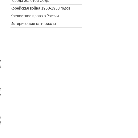
Города Золотой Орды
Корейская война 1950-1953 годов
Крепостное право в России
Исторические материалы
и
е
л
и
й
й