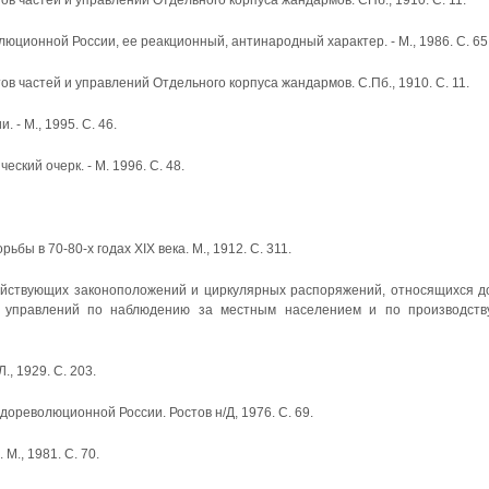
ов частей и управлений Отдельного корпуса жандармов. СПб., 1910. С. 11.
люционной России, ее реакционный, антинародный характер. - М., 1986. С. 65
ов частей и управлений Отдельного корпуса жандармов. С.Пб., 1910. С. 11.
 - М., 1995. С. 46.
еский очерк. - М. 1996. С. 48.
ьбы в 70-80-х годах XIX века. М., 1912. С. 311.
действующих законоположений и цирку­лярных распоряжений, относящихся д
х управлений по наблюдению за местным населением и по производств
, 1929. С. 203.
дореволюционной России. Ростов н/Д, 1976. С. 69.
М., 1981. С. 70.