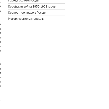
Города Золотой Орды
ь
я
Корейская война 1950-1953 годов
с
Крепостное право в России
Исторические материалы
в
я
я
ь
о
ь
о
и
и
и
л
у
х
.