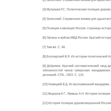
[2] Залесский. Справочная книжка для адъютант
[3] Мулукаев Р.С. Политическая полиция дорево
[4] Залесский. Справочная книжка для адъютант
[5] Полиция и милиция России: страницы истории.
[6] Органы и войска МВД России: Краткий историч
[7] Там же. С. 48.
[8] Богучарский В.Я. Из истории политической бор
[9] Добряков. Краткий систематический свод 
обязанностей чинов губернских жандармски
дознаний. СПб., 1903. С. 124.
[10] Новицкий В.Д. Из воспоминаний жандарма. Л.
[11] Федоров К.Г., Ярмыш А.Н. История полиции 
[12] История полиции дореволюционной России. 