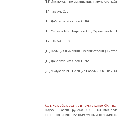
[13] Инструкция по организации наружного наблю
[14] Там же. С. 3.
[15] Добряков. Указ. соч. С. 89.
[16] Сизиков М.И., Борисов А.В., Скрипилев А.Е. И
[17] Там же. С. 53.
[18] Полиция и милиция России: страницы истории 
[19] Добряков. Указ. соч. С. 92.
[20] Мулукаев Р.С. Полиция России (IХ в. - нач. ХХ
Культура, образование и наука в конце XIX – на
Наука . Россия рубежа XIX – XX вв.внес
естествознании». Русским ученым принадлеж