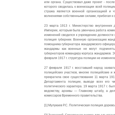
или органа. Существовал даже проект - после
которого своди­лась к военизации всей полиц
стража является военной организацией и ч
волнениями собственными силами, прибегая к со
23 марта 1913 г. Министерство внутренних 
Империи, которым была увенчана работа коми
изменений сводился к учреж­дению должности 
полиция губернии. Военную организа­цию жан
помощника губернатора жандармского офицера.
жандармы как военные не могут подчинятьс
губернаторов командиру корпуса жандармов. Эт
февраля 1917 г. структура полиции не изменяла
27 февраля 1917 г. восставший народ захват
полицейских участков, многие полицейские и
прекратила свое существо­вание 11 марта 191
Департамента полиции, выводе всех его ч
политического характера. 19 марта 1917 г. б
ведомству, ар­хивы — Главному штабу, а де
комиссаров Временного правитель­ства.
[1] Мулукаев Р.С. Политическая полиция дорево