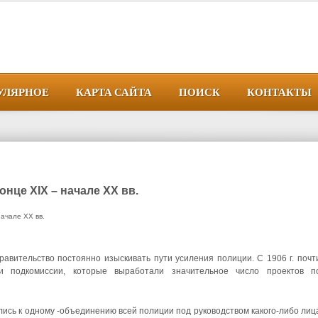
УЛЯРНОЕ
КАРТА САЙТА
ПОИСК
КОНТАКТЫ
нце XIX – начале XX вв.
начале XX вв.
авительство пос­тоянно изыскивать пути усиления полиции. С 1906 г. почт
и подкомиссии, которые выработали значительное число проектов п
лись к одному -объединению всей полиции под руководством какого-либо лиц