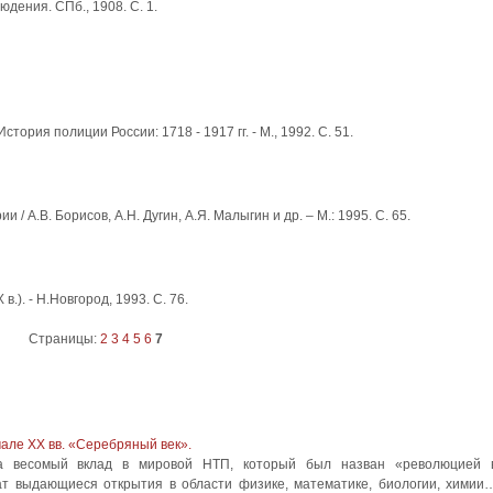
дения. СПб., 1908. С. 1.
стория полиции России: 1718 - 1917 гг. - М., 1992. С. 51.
/ А.В. Борисов, А.Н. Дугин, А.Я. Малыгин и др. – М.: 1995. С. 65.
 в.). - Н.Новгород, 1993. С. 76.
Страницы:
2
3
4
5
6
7
чале XX вв. «Серебряный век».
ла весомый вклад в мировой НТП, который был назван «революцией 
ат выдающиеся открытия в области физике, математике, биологии, химии