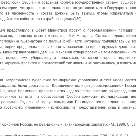
 революции 1905 г. - о создании Корпуса государственной стражи, сущност
ии империи. Автор проекта предлагал прямо установить, что Государственна
то ее численность и состав должны быть такими, чтобы "справляться 
действию войск только в крайних случаях"[20].
дел представило в Со­вет Министров проект о преобразовании полиции 
ссии под председательством сенатора А.А. Макарова. Смысл предлагавшихс
помощника губернатора по полицейской части, которому подчинялась бы вс
дармерии предполагалось сохранить, назначая на проекти­руемую должност
 Министр внутренних дел Н.А. Маклаков отверг проект на том основании, чт
я невоен­ному губернатору и предложил, со своей стороны, подчинит
а карусель проектов и предложений так ничем и не закончилась, и вплоть д
сь.
ил Петроградское гу­бернское жандармское управление и сжег более десят
 жандармы были арестованы. Юриди­чески полиция дореволюционной Росси
7 г., когда Временное правительство издало поста­новление об упразднени
и­новников за штат и образовании Особой комиссии по ликвидации де
ыл распущен Отдельный корпус жандармов. Его имущество передано военном
ла губернских управлений - комиссиям из представителей суда и местны
люционной России, ее реакционный, антинародный характер. - М., 1986. С. 57