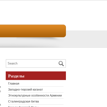
Разделы
Главная
и
Западно-тюрский каганат
о
Этнокультурные особенности Армении
Сталинградская битва
а