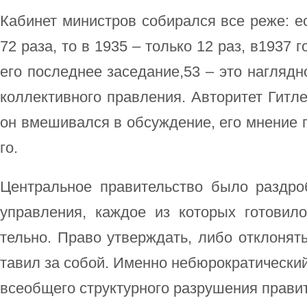
Ка­би­нет ми­ни­ст­ров со­би­рал­ся все ре­же: е
72 раза, то в 1935 – толь­ко 12 раз, в1937 го
его по­след­нее за­се­да­ние,53 – это на­гляд­но
кол­лек­тив­но­го прав­ле­ния. Ав­то­ри­тет Гит­л
он вме­ши­вал­ся в об­су­ж­де­ние, его мне­ние 
го.
Цен­траль­ное пра­ви­тель­ст­во бы­ло раз­дроб
управ­ле­ния, ка­ж­дое из ко­то­рых го­то­ви­ло 
тель­но. Пра­во ут­вер­ждать, ли­бо от­кло­нять 
та­вил за со­бой. Имен­но не­бю­ро­кра­ти­че­с
все­об­ще­го струк­тур­но­го раз­ру­ше­ния пра­ви­