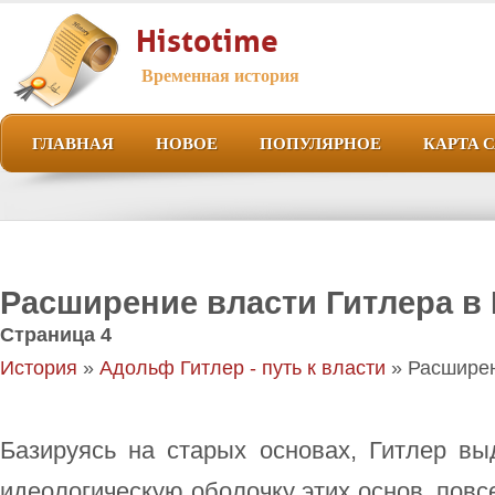
Histotime
Временная история
ГЛАВНАЯ
НОВОЕ
ПОПУЛЯРНОЕ
КАРТА 
Рас­ши­ре­ние вла­сти Гит­ле­ра в 
Страница 4
История
»
Адольф Гитлер - путь к власти
» Рас­ши­ре­
Ба­зи­ру­ясь на ста­рых ос­но­вах, Гит­лер 
идео­ло­ги­че­скую обо­лоч­ку этих ос­нов, по­все