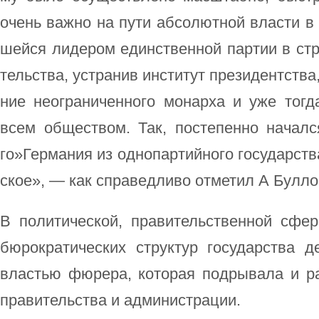
очень важ­но на пу­ти аб­со­лют­ной вла­сти в 
шей­ся ли­де­ром един­ст­вен­ной пар­тии в стр
тель­ст­ва, уст­ра­нив ин­сти­тут пре­зи­дент­ст­в
ние не­ог­ра­ни­чен­но­го мо­нар­ха и уже то­г
всем об­ще­ст­вом. Так, по­сте­пен­но на­чал­с
го»Гер­ма­ния из од­но­пар­тий­но­го го­су­дар­ст­
ское», — как спра­вед­ли­во от­ме­тил А Бул­л
В по­ли­ти­че­ской, пра­ви­тель­ст­вен­ной сфе
бю­ро­кра­ти­че­ских струк­тур го­су­дар­ст­ва де
вла­стью фю­ре­ра, ко­то­рая под­ры­ва­ла и 
пра­ви­тель­ст­ва и ад­ми­ни­ст­ра­ции.