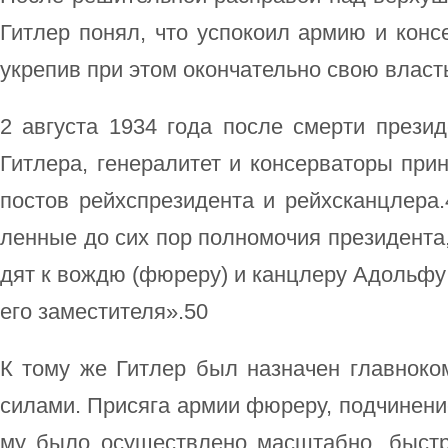
Гит­лер по­нял, что ус­по­ко­ил ар­мию и кон­с
ук­ре­пив при этом окон­ча­тель­но свою власть
2 ав­гу­ста 1934 го­да по­сле смер­ти пре­зи­де
Гит­ле­ра, ге­не­ра­ли­тет и кон­сер­ва­то­ры при
по­стов рейхс­пре­зи­ден­та и рейхс­канц­ле­ра.
лен­ные до сих пор пол­но­мо­чия пре­зи­ден­та
дят к во­ж­дю (фю­ре­ру) и канц­ле­ру Адоль­фу Г
его за­мес­ти­те­ля».50
К то­му же Гит­лер был на­зна­чен глав­но­ко
си­ла­ми. При­ся­га ар­мии фю­ре­ру, под­чи­не­
му бы­ло осу­ще­ст­в­ле­но мас­штаб­но, бы­ст