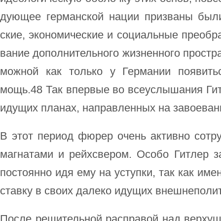
дую­щее гер­ман­ской на­ции при­зва­ны бы­ли
ские, эко­но­ми­че­ские и со­ци­аль­ные пре­об­ра
ва­ние до­пол­ни­тель­но­го жиз­нен­но­го про­стра
мож­ной как толь­ко у Гер­ма­нии поя­вить­с
мощь.48 Так впер­вые во все­ус­лы­ша­ния Гит­
иду­щих пла­нах, на­прав­лен­ных на за­вое­ва­н
В этот пе­ри­од фю­рер очень ак­тив­но со­тр
маг­на­та­ми и рейхс­ве­ром. Осо­бо Гит­лер за­и
по­сто­ян­но идя ему на ус­туп­ки, так как им
став­ку в сво­их да­ле­ко иду­щих внеш­не­по­ли­
По­сле ре­ши­тель­ной рас­пра­вой над вер­ху