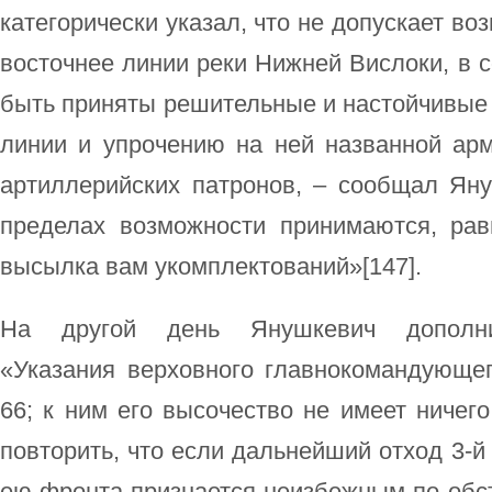
категорически указал, что не допускает во
восточнее линии реки Нижней Вислоки, в с
быть приняты решительные и настойчивые
линии и упрочению на ней названной ар
артиллерийских патронов, – сообщал Яну
пределах возможности принимаются, ра
высылка вам укомплектований»[147].
На другой день Янушкевич дополнит
«Указания верховного главнокомандующе
66; к ним его высочество не имеет ничег
повторить, что если дальнейший отход 3-й
ею фронта признается неизбежным по обст