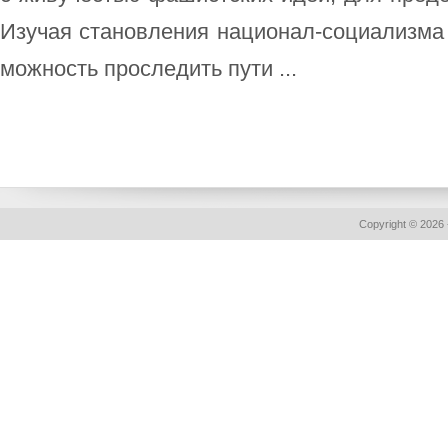
Изу­чая ста­нов­ле­ния на­цио­нал-со­циа­лиз­м
мож­ность про­сле­дить пу­ти ...
Copyright © 2026 