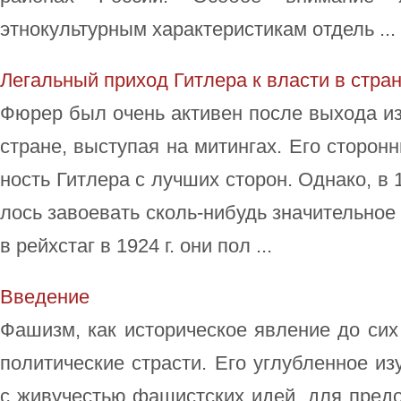
этнокультурным характеристикам отдель ...
Ле­галь­ный при­ход Гит­ле­ра к вла­сти в стра­
Фю­рер был очень ак­ти­вен по­сле вы­хо­да и
стра­не, вы­сту­пая на ми­тин­гах. Его сто­рон­ни
ность Гит­ле­ра с луч­ших сто­рон. Од­на­ко, в 
лось за­вое­вать сколь-ни­будь зна­чи­тель­ное 
в рейхс­таг в 1924 г. они по­л ...
Вве­де­ние
Фа­шизм, как ис­то­ри­че­ское яв­ле­ние до сих
по­ли­ти­че­ские стра­сти. Его уг­луб­лен­ное изу
с жи­ву­че­стью фа­ши­ст­ских идей, для пре­до