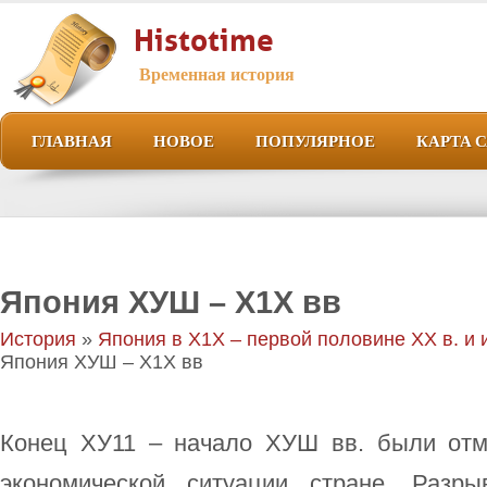
Histotime
Временная история
ГЛАВНАЯ
НОВОЕ
ПОПУЛЯРНОЕ
КАРТА 
Япония ХУШ – Х1Х вв
История
»
Япония в Х1Х – первой половине ХХ в. и 
Япония ХУШ – Х1Х вв
Конец ХУ11 – начало ХУШ вв. были от
экономической ситуации стране. Разр