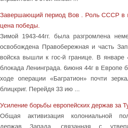
Завершающий период Вов . Роль СССР в м
цена победы.
Зимой 1943-44гг. была разгромлена нем
освобождена Правобережная и часть Зап
войска вышли к гос-й границе. В январе
блокада Ленинграда. 6июня 44г в Европе б
ходе операции «Багратион» почти зерк
блицкриг. Перейдя 33 ию ...
Усиление борьбы европейских держав за 
Общая активизация колониальной поли
держав Запада, связанная с утвер