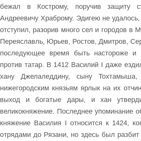
бежал в Кострому, поручив защиту 
Андреевичу Храброму. Эдигею не удалось, 
отступил, разорив много сел и городов в 
Переяславль, Юрьев, Ростов, Дмитров, Се
последующее время быть настороже и 
против татар. В 1412 Василий I даже езди
хану Джелаледдину, сыну Тохтамыша,
нижегородским князьям ярлык на их отчин
выход и богатые дары, и хан утверд
великокняжение. Последнее упоминание о
княжение Василия I относится к 1424, к
отрядами до Рязани, но здесь был разбит 