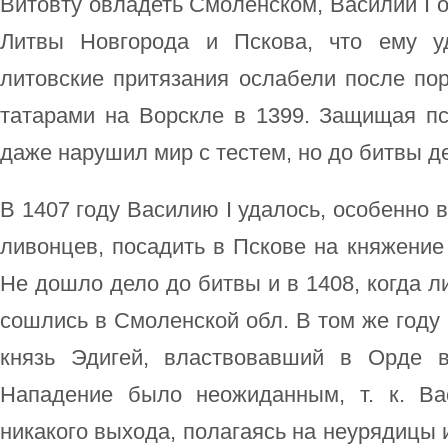
Витовту овладеть Смоленском, Василий I о
Литвы Новгорода и Пскова, что ему уд
литовские притязания ослабели после по
татарами на Ворскле в 1399. Защищая пс
даже нарушил мир с тестем, но до битвы д
В 1407 году Василию I удалось, особенно 
ливонцев, посадить в Пскове на княжение 
Не дошло дело до битвы и в 1408, когда л
сошлись в Смоленской обл. В том же году 
князь Эдигей, властвовавший в Орде в
Нападение было неожиданным, т. к. Ва
никакого выхода, полагаясь на неурядицы и