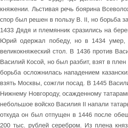
княжении. Льстивая речь боярина Всеволож
спор был решен в пользу В. II, но борьба з
1433 Дядя и племянник сразились на бере
Юрий одержал победу, но в 1434 умер, 
великокняжеский стол. В 1436 против Вас
Василий Косой, но был разбит, взят в пле
борьба осложнилась нападением казанских
взять Москвы, сожгли посад. В 1445 Васил
Нижнему Новгороду, осажденному татарами.
небольшое войско Василия II напали татары
откуда он был отпущен в 1446 после обе
200 тыс. рублей серебром. Из плена кня