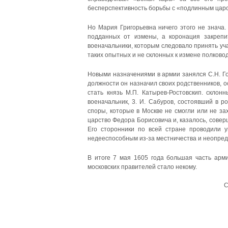
бесперспективность борьбы с «подлинным цар
Но Мария Григорьевна ничего этого не знача
подданных от измены, а коронация закрепи
военачальники, которым следовало принять уча
таких опытных и не склонных к измене полковод
Новыми назначениями в армии занялся С.Н. Го
должности он назначил своих родственников, 
стать князь М.П. Катырев-Ростовскип. скло
военачальник, 3. И. Сабуров, состоявший в р
споры, которые в Москве не смогли или не з
царство Федора Борисовича и, казалось, совер
Его сторонники по всей стране проводили 
недееспособным из-за местничества и неопред
В итоге 7 мая 1605 года большая часть арм
московских правителей стало некому.
С