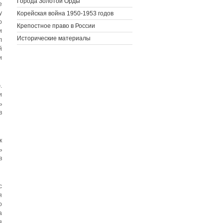
Города Золотой Орды
е
у
Корейская война 1950-1953 годов
о
Крепостное право в России
и
Исторические материалы
л
й
и
.
и
ь
в
к
ь
в
с
я
о
а
я