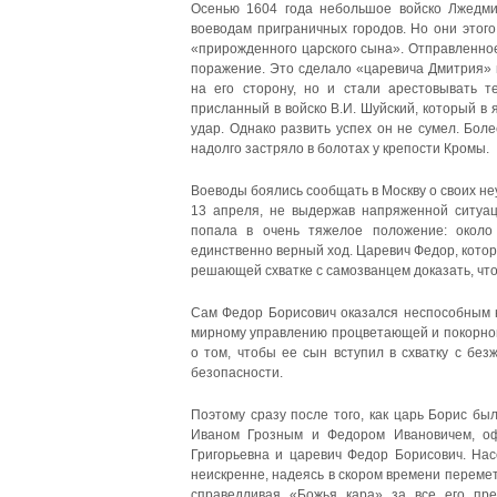
Осенью 1604 года небольшое войско Лжедми
воеводам приграничных городов. Но они этого
«прирожденного царского сына». Отправленное
поражение. Это сделало «царевича Дмитрия» 
на его сторону, но и стали арестовывать 
присланный в войско В.И. Шуйский, который в
удар. Однако развить успех он не сумел. Бол
надолго застряло в болотах у крепости Кромы.
Воеводы боялись сообщать в Москву о своих н
13 апреля, не выдержав напряженной ситуаци
попала в очень тяжелое положение: около 
единственно верный ход. Царевич Федор, которо
решающей схватке с самозванцем доказать, что
Сам Федор Борисович оказался неспособным на
мирному управлению процветающей и покорной 
о том, чтобы ее сын вступил в схватку с без
безопасности.
Поэтому сразу после того, как царь Борис бы
Иваном Грозным и Федором Ивановичем, оф
Григорьевна и царевич Федор Борисович. Нас
неискренне, надеясь в скором времени перемет
справедливая «Божья кара» за все его пре