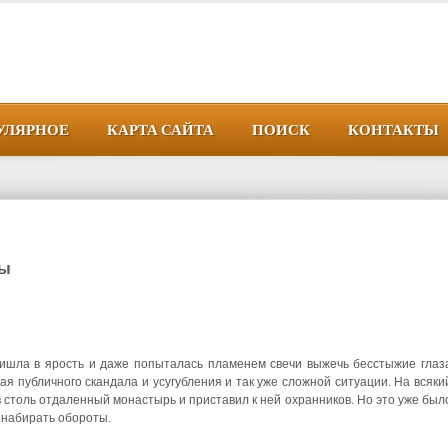
УЛЯРНОЕ
КАРТА САЙТА
ПОИСК
КОНТАКТЫ
ны
ришла в ярость и даже попыталась пламенем свечи выжечь бесстыжие глаз
я публичного скандала и усугубления и так уже сложной ситуации. На всяки
 столь отдаленный монастырь и приставил к ней охранников. Но это уже был
 набирать обороты.