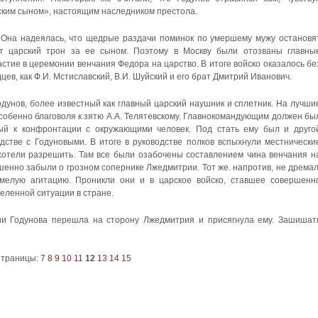
ским сыном», настоящим наследником престола.
. Она надеялась, что щедрые раздачи поминок по умершему мужу остановя
т царский трон за ее сыном. Поэтому в Москву были отозваны главны
стие в церемонии венчания Федора на царство. В итоге войско оказалось бе
цев, как Ф.И. Мстиславский, В.И. Шуйский и его брат Дмитрий Иванович.
дунов, более известный как главный царский наушник и сплетник. На лучши
особенно благоволя к зятю А.А. Телятевскому. Главнокомандующим должен бы
нный к конфронтации с окружающими человек. Под стать ему был и друго
одстве с Годуновыми. В итоге в руководстве полков вспыхнули местнически
ахотели разрешить. Там все были озабочены составлением чина венчания н
шенно забыли о грозном сопернике Лжедмитрии. Тот же. напротив, не дремал
умелую агитацию. Проникли они и в царское войско, ставшее совершенн
еленной ситуации в стране.
ии Годунова перешла на сторону Лжедмитрия и присягнула ему. Зашишат
траницы:
7
8
9
10
11
12
13
14
15