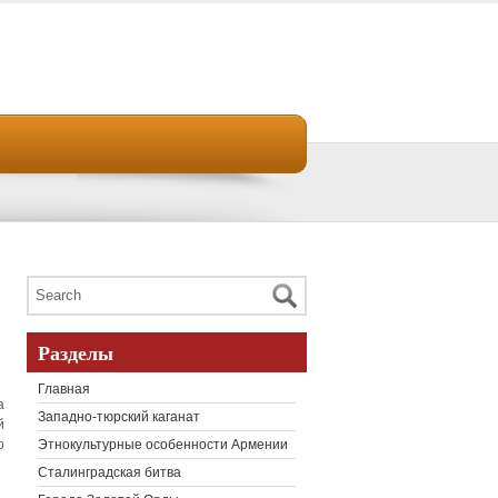
Разделы
Главная
а
Западно-тюрский каганат
й
о
Этнокультурные особенности Армении
Сталинградская битва