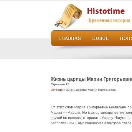
Histotime
Временная история
ГЛАВНАЯ
НОВОЕ
ПОП
Жизнь царицы Марии Григорьев
Страница 12
История
» Жизнь царицы Марии Григорьевны
От этих слов Мария Григорьевна буквально п
Марии — Марфы. Но муж остановил ее, не жела
случай он повелел отправить Марфу Нагую не в
бесполезным, Самозванческая авантюра стала