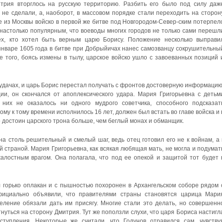
трия вторглось на русскую территорию. Разбить его было под силу даж
 не сделали, а, наоборот, в массовом порядке стали переходить на сторон
 из Москвы войско в первой же битве под Новгородом-Север-ским потерпел
настолько популярным, что воеводы многих городов не только сами перешл
тех, кто хотел быть верным царю Борису. Положение несколько выправи
 январе 1605 года в битве при Добрыйичах нанес самозванцу сокрушительны
ее того, боясь измены в тылу, царское войско ушло с завоеванных позиций 
еудачах, и царь Борис перестал получать с фронтов достоверную информацию
и, он скончался от апоплексического удара. Мария Григорьевна с детьм
них не оказалось ни одного мудрого советчика, способного подсказат
му к тому времени исполнилось 16 лет, должен был встать во главе войска и 
 достоин царского трона больше, чем беглый монах и обманщик.
 столь решительный и смелый шаг, ведь отец готовил его не к войнам, а 
страной. Мария Григорьевна, как всякая любящая мать, не могла и подумат
жалостным врагом. Она полагала, что под ее опекой и защитой тот будет 
л горько оплакан и с пышностью похоронен в Архангельском соборе рядом 
ициально объявили, что правителями страны становятся царица Мари
еление обязали дать им присягу. Многие стали это делать, но совершенн
нуться на сторону Дмитрия. Тут же поползли слухи, что царя Бориса настигл
ступления. Некоторые же считали, что Годунов отравился сам, чувству