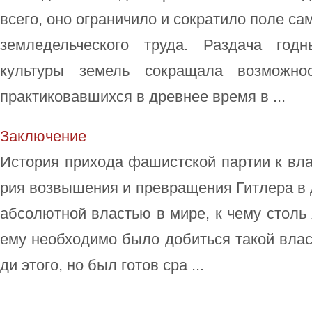
всего, оно ограничило и сократило поле с
земледельческого труда. Раздача год
культуры земель сокращала возможнос
практиковавшихся в древнее время в ...
За­клю­че­ние
Ис­то­рия при­хо­да фа­ши­ст­ской пар­тии к вла
рия воз­вы­ше­ния и пре­вра­ще­ния Гит­ле­ра в д
аб­со­лют­ной вла­стью в ми­ре, к че­му столь 
ему не­об­хо­ди­мо бы­ло до­бить­ся та­кой вла­
ди это­го, но был го­тов сра ...