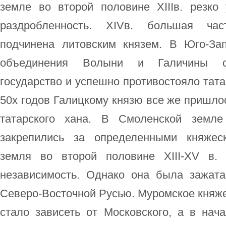
земле во второй половине XIIIв. резко 
раздробленность. XIVв. большая ча
подчинена литовским князем. В Юго-За
объединения Волыни и Галичины сф
государство и успешно противостояло тата
50х годов Галицкому князю все же пришлос
татарского хана. В Смоленской земле
закрепились за определенными княжес
земля во второй половине XIII-XV в. 
независимость. Однако она была зажат
Северо-Восточной Русью. Муромское княжес
стало зависеть от Московского, а в нач