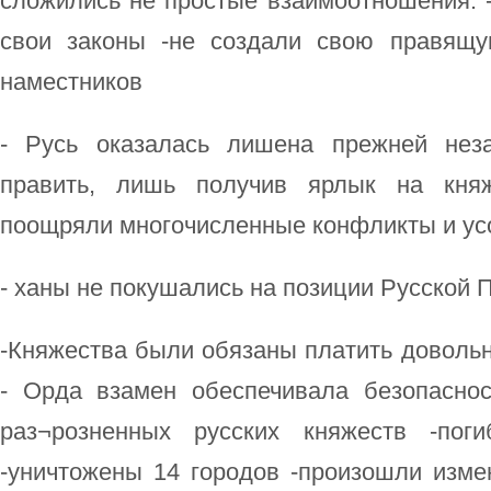
сложились не простые взаимоотношения. 
свои законы -не создали свою правящу
наместников
- Русь оказалась лишена прежней неза
править, лишь получив ярлык на княж
поощряли многочисленные конфликты и ус
- ханы не покушались на позиции Русской
-Княжества были обязаны платить доволь
- Орда взамен обеспечивала безопасно
раз¬розненных русских княжеств -пог
-уничтожены 14 городов -произошли изме