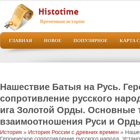
Histotime
Временная история
ГЛАВНАЯ
НОВОЕ
ПОПУЛЯРНОЕ
КАРТА 
Нашествие Батыя на Русь. Ге
сопротивление русского наро
ига Золотой Орды. Основные 
взаимоотношения Руси и Орды 
История
»
История России с древних времен
» Нашес
Героическое сопротивление русского народа. Устан