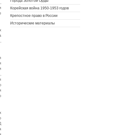
Города Золотой Орды
,
и
Корейская война 1950-1953 годов
е
Крепостное право в России
Исторические материалы
х
а
,
я
и
и
,
я
ю
и
о
х
о
Д
а
и