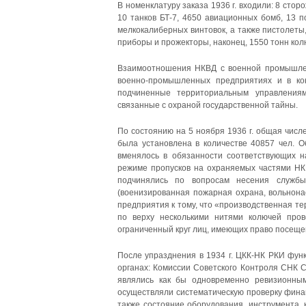
В номенклатуру заказа 1936 г. входили: 8 стор
10 танков БТ-7, 4650 авиационных бомб, 13 п
мелкокалиберных винтовок, а также пистолеты,
приборы и прожекторы, наконец, 1550 тонн кол
Взаимоотношения НКВД с военной промышлен
военно-промышленных предприятиях и в ко
подчиненные территориальным управлени
связанные с охраной государственной тайны.
По состоянию на 5 ноября 1936 г. общая чис
была установлена в количестве 40857 чел. 
вменялось в обязанности соответствующих 
режиме пропусков на охраняемых частями Н
подчинялись по вопросам несения служб
(военизированная пожарная охрана, вольнона
предприятия к тому, что «производственная т
по верху несколькими нитями колючей пров
ограниченный круг лиц, имеющих право посеще
После упразднения в 1934 г. ЦКК-НК РКИ фун
органах: Комиссии Советского Контроля СНК 
являлись как бы одновременно ревизионны
осуществляли систематическую проверку фина
также состояние оборудования, инструмента, 