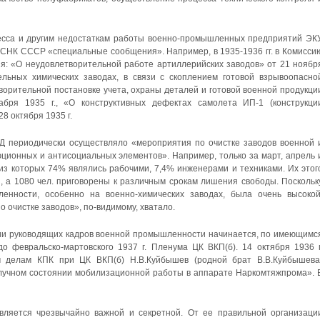
есса и другим недостаткам работы военно-промышленных предприятий ЭК
СНК СССР «специальные сообщения». Например, в 1935-1936 гг. в Комисси
: «О неудовлетворительной работе артиллерийских заводов» от 21 ноябр
льных химических заводах, в связи с скоплением готовой взрывоопасно
творительной постановке учета, охраны деталей и готовой военной продукци
бря 1935 г., «О конструктивных дефектах самолета ИП-1 (конструкци
8 октября 1935 г.
Д периодически осуществляло «мероприятия по очистке заводов военной 
ионных и антисоциальных элементов». Например, только за март, апрель 
 из которых 74% являлись рабочими, 7,4% инженерами и техниками. Их этог
, а 1080 чел. приговорены к различным срокам лишения свободы. Поскольк
енности, особенно на военно-химических заводах, была очень высокой
 очистке заводов», по-видимому, хватало.
ии руководящих кадров военной промышленности начинается, по имеющимс
до февральско-мартовского 1937 г. Пленума ЦК ВКП(б). 14 октября 1936 г
м делам КПК при ЦК ВКП(б) Н.В.Куйбышев (родной брат В.В.Куйбышева
олучном состоянии мобилизационной работы в аппарате Наркомтяжпрома». 
ляется чрезвычайно важной и секретной. От ее правильной организаци