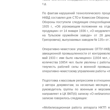
т.д.
По фактам нарушений технологического проц
НКВД составлял для СТО и Комиссии Обороны 
Обороны поступили следующие спецсообщения
1935 г., «Об угрожающем положении на отде
продукции» от 14 января 1936 г., «О неудовле
на Тульском оружейном заводе» от 28 дека
Григоровича), выпускаемых заводом № 135» от 2
Оперативно-чекистское управление ОГПУ-НКВ
авиационной промышленности от контрреволюц
май 1933 г. ими было «вычищено» 11934 чел.,
количества 10854 чел. были уволены с работы
текучесть рабочей силы в военной промышл
оперативно-чекистскому управлению работы «по
Подготовка к массовым репрессиям в отношен
у автора документам, за несколько месяцев 
руководитель группы по военным и морски
направляет в ЦК ВКП(б) записку «О неблагоп
записке говорилось следующее:
«Мобилизационная работа аппарата НКТП яв