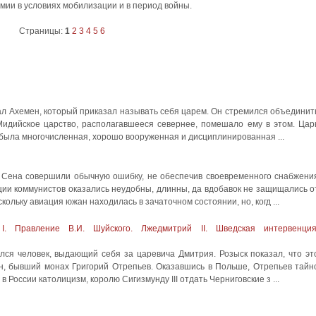
мии в условиях мобилизации и в период войны.
Страницы:
1
2
3
4
5
6
стал Ахемен, который приказал называть себя царем. Он стремился объединит
Мидийское царство, располагавшееся севернее, помешало ему в этом. Цар
 была многочисленная, хорошо вооруженная и дисциплинированная ...
 Сена совершили обычную ошибку, не обеспечив своевременного снабжени
ии коммунистов оказались неудобны, длинны, да вдобавок не защищались о
скольку авиация южан находилась в зачаточном состоянии, но, когд ...
. Правление В.И. Шуйского. Лжедмитрий II. Шведская интервенция
ился человек, выдающий себя за царевича Дмитрия. Розыск показал, что эт
н, бывший монах Григорий Отрепьев. Оказавшись в Польше, Отрепьев тайн
 России католицизм, королю Сигизмунду III отдать Черниговские з ...