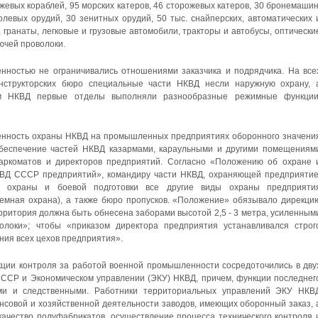
ожевых кораблей, 95 морских катеров, 46 сторожевых катеров, 30 бронемашин
олевых орудий, 30 зенитных орудий, 50 тыс. снайперских, автоматических 
 гранаты, легковые и грузовые автомобили, тракторы и автобусы, оптически
ючей проволоки.
ностью не ограничивались отношениями заказчика и подрядчика. На все
нструкторских бюро специальные части НКВД несли наружную охрану, 
ям НКВД первые отделы выполняли разнообразные режимные функции
ленность охраны НКВД на промышленных предприятиях оборонного значени
Обеспечение частей НКВД казармами, караульными и другими помещениям
наркоматов и директоров предприятий. Согласно «Положению об охране 
КВД СССР предприятий», командиру части НКВД, охраняющей предприятие
ы охраны и боевой подготовки все другие виды охраны предприяти
емная охрана), а также бюро пропусков. «Положение» обязывало дирекци
ерритория должна быть обнесена заборами высотой 2,5 - 3 метра, усиленным
олоки»; чтобы «приказом директора предприятия устанавливался строг
ния всех цехов предприятия».
кции контроля за работой военной промышленности сосредоточились в дву
СССР и Экономическом управлении (ЭКУ) НКВД, причем, функции последнег
ми и следственными. Работники территориальных управлений ЭКУ НКВ
нсовой и хозяйственной деятельности заводов, имеющих оборонный заказ, 
качество полуфабрикатов, осуществление процесса технического контроля 