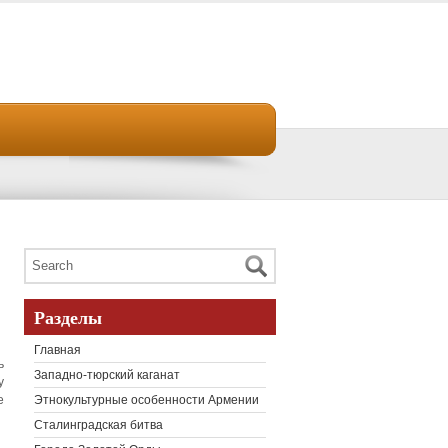
Разделы
Главная
ь
Западно-тюрский каганат
у
е
Этнокультурные особенности Армении
Сталинградская битва