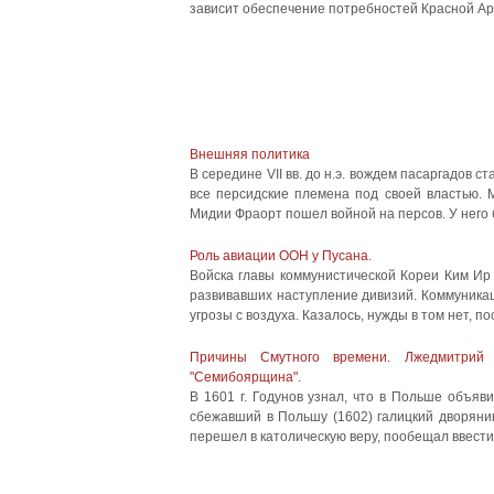
зависит обеспечение потребностей Красной Ар
Внешняя политика
В середине VII вв. до н.э. вождем пасаргадов 
все персидские племена под своей властью. 
Мидии Фраорт пошел войной на персов. У него
Роль авиации ООН у Пусана.
Войска главы коммунистической Кореи Ким Ир
развивавших наступление дивизий. Коммуникац
угрозы с воздуха. Казалось, нужды в том нет, по
Причины Смутного времени. Лжедмитрий I
"Семибоярщина".
В 1601 г. Годунов узнал, что в Польше объяв
сбежавший в Польшу (1602) галицкий дворяни
перешел в католическую веру, пообещал ввести в