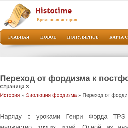
Histotime
Временная история
ГЛАВНАЯ
НОВОЕ
ПОПУЛЯРНОЕ
КАРТА 
Переход от фордизма к постф
Страница 3
История
»
Эволюция фордизма
» Переход от форди
Наряду с уроками Генри Форда TPS
множество других идей. Одной из ва