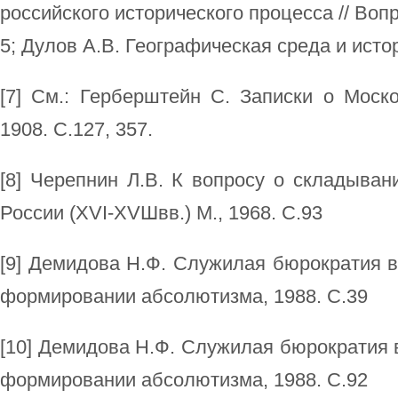
российского исторического процесса // Вопр
5; Дулов А.В. Географическая среда и истор
[7] См.: Герберштейн С. Записки о Моск
1908. С.127, 357.
[8] Черепнин Л.В. К вопросу о складыва
России (ХVI-ХVШвв.) М., 1968. С.93
[9] Демидова Н.Ф. Служилая бюрократия в
формировании абсолютизма, 1988. С.39
[10] Демидова Н.Ф. Служилая бюрократия в
формировании абсолютизма, 1988. С.92