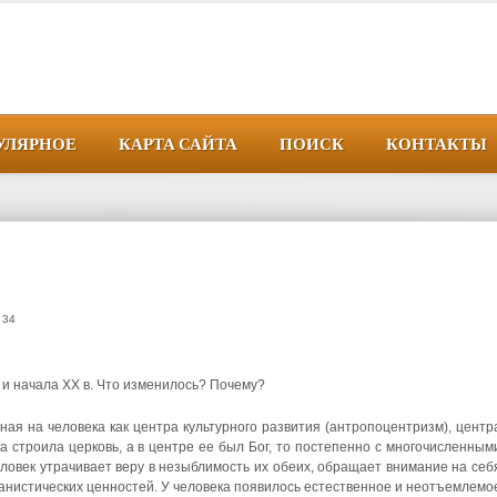
УЛЯРНОЕ
КАРТА САЙТА
ПОИСК
КОНТАКТЫ
 34
 и начала XX в. Что изменилось? Почему?
ная на человека как центра культурного развития (антропоцентризм), центр
а строила церковь, а в центре ее был Бог, то постепенно с многочисленным
еловек утрачивает веру в незыблимость их обеих, обращает внимание на себ
уманистических ценностей. У человека появилось естественное и неотъемлемо