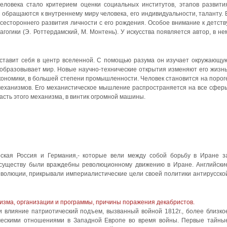
 человека стало критерием оценки социальных институтов, этапов развити
 обращаются к внутреннему миру человека, его индивидуальности, таланту. 
сестороннего развития личности с его рождения. Особое внимание к детств
гогики (Э. Роттердамский, М. Монтень). У искусства появляется автор, в не
к ставит себя в центр вселенной. С помощью разума он изучает окружающу
образовывает мир. Новые научно-технические открытия изменяют его жизнь
экономики, в большей степени промышленности. Человек становится на порог
 механизмов. Его механистическое мышление распространяется на все сфер
асть этого механизма, в винтик огромной машины.
ская Россия и Германия,- которые вели между собой борьбу в Иране з
 существу были враждебны революционному движению в Иране. Английски
еволюции, прикрывали империалистические цели своей политики антирусско
ризма, организации и программы, причины поражения декабристов.
 влияние патриотический подъем, вызванный войной 1812г., более близко
ическими отношениями в Западной Европе во время войны. Первые тайны