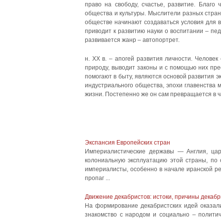
право на свободу, счастье, развитие. Благо
общества и культуры. Мыслители разных стран
обществе начинают создаваться условия для в
приводит к развитию науки о воспитании – педа
развивается жанр – автопортрет.
н. ХХ в. – апогей развития личности. Челове
природу, выводит законы и с помощью них пре
помогают в быту, являются основой развития 
индустриального общества, эпохи главенства
жизни. Постепенно же он сам превращается в ч
Экспансия Европейских стран
Империалистические державы — Англия, цар
колониальную эксплуатацию этой страны, по
империалисты, особенно в начале иранской р
пропаг ...
Движение декабристов: истоки, причины декаб
На формирование декабристских идей оказали
знакомство с народом и социально – полит