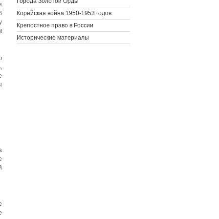
Города Золотой Орды
я
В
Корейская война 1950-1953 годов
у
Крепостное право в России
м
Исторические материалы
ю
,
е
ы
а
е
й
е
е