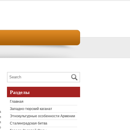
Разделы
Главная
Западно-тюрский каганат
а
Этнокультурные особенности Армении
и
я
Сталинградская битва
е