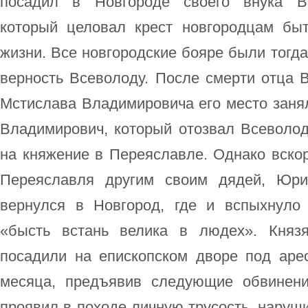
посадил в Новгороде своего внука Вс
который целовал крест новгородцам бы
жизни. Все новгородские бояре были тогда
верность Всеволоду. После смерти отца В
Мстислава Владимировича его место заня
Владимирович, который отозвал Всеволод
на княжение в Переяславле. Однако вско
Переяславля другим своим дядей, Юри
вернулся в Новгород, где и вспыхнуло 
«бысть встань велика в людех». Княз
посадили на епископском дворе под арес
месяца, предъявив следующие обвинени
проявил в походе личную трусость, наруш