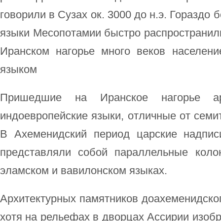
говорили в Сузах ок. 3000 до н.э. Гораздо
языки Месопотамии быстро распространилис
Иранском нагорье много веков населени
языком
Пришедшие на Иранское нагорье а
индоевропейские языки, отличные от семи
В Ахеменидский период царские надпис
представляли собой параллельные коло
эламском и вавилонском языках.
Архитектурных памятников доахеменидског
хотя на рельефах в дворцах Ассирии изоб