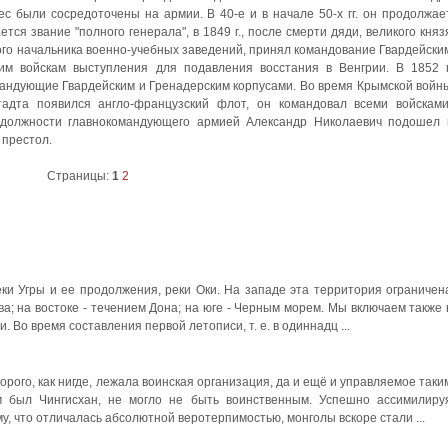
ес были сосредоточены на армии. В 40-е и в начале 50-х гг. он продолжае
ется зва­ние "полного генерала", в 1849 г., после смерти дяди, великого княз
ного начальника военно-учебных заведений, принял командование Гвардейски
им войскам выступления для подавле­ния восстания в Венгрии. В 1852 г
андующие Гвардейским и Гренадерским корпусами. Во вре­мя Крымской войн
тадта появился англо-французский флот, он командовал всеми войсками
должности главнокоман­дующего армией Александр Николаевич подошел 
 престол.
Страницы:
1
2
еки Угры и ее продолжения, реки Оки. На западе эта территория ограничен
ва; на востоке - течением Дона; на юге - Черным морем. Мы включаем также 
. Во время составления первой летописи, т. е. в одиннадц ...
орого, как нигде, лежала воинская организация, да и ещё и управляемое таки
м был Чингисхан, не могло не быть воинственным. Успешно ассимилиру
, что отличалась абсолютной веротерпимостью, монголы вскоре стали ...