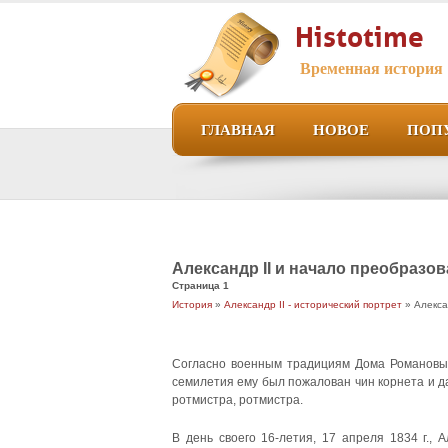
Histotime
Временная история
ГЛАВНАЯ
НОВОЕ
ПОП
Александр II и начало преобразо
Страница 1
История
»
Александр II - исторический портрет
» Алекса
Согласно военным традициям Дома Романовых,
семилетия ему был пожалован чин корнета и дал
ротмистра, ротмистра.
В день своего 16-летия, 17 апреля 1834 г.,