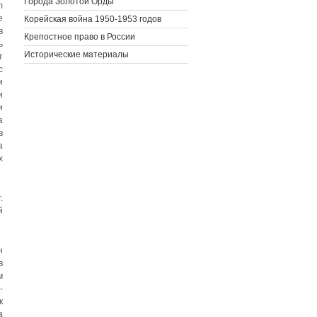
Города Золотой Орды
л
е
Корейская война 1950-1953 годов
в
Крепостное право в России
ь
Исторические материалы
т
с
и
и
и
а
в
а
х
.
й
н
в
м
­
к
а