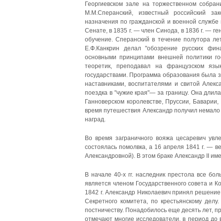
Георгиевском зале на торжественном собрани
М.М.Сперанский, известный российский за
назначения по гражданской и военной службе и
Сенате, в 1835 г. — член Синода, в 1836 г. — 
обучение. Сперанский в течение полутора ле
Е.Ф.Канкрин делал "обозрение русских фин
основными принципами внешней политики гос
теоретик, преподавал на французском язы
государствами. Программа образова­ния была 
наставниками, воспитателями и свитой Алекс
поездка в "чужие края"— за границу. Она длила
Ганноверском королевстве, Пруссии, Баварии, 
время путешествия Александр получил немало 
наград.
Во время заграничного вояжа цесаревич увле
состоялась помолв­ка, а 16 апреля 1841 г. —
Александровной). В этом браке Алек­сандр II име
В начале 40-х гг. наследник престола все бо
является членом Государственного совета и Ко
1842 г. Александр Николаевич принял решение 
Секретного комитета, по крестьянскому делу
постничеству. Понадобилось еще десять лет, 
отмечают мно­гие исследователи, в период до