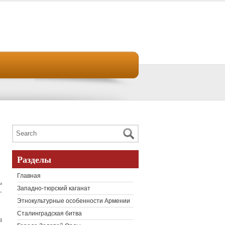
Разделы
Главная
ь
Западно-тюрский каганат
-
Этнокультурные особенности Армении
Сталинградская битва
в