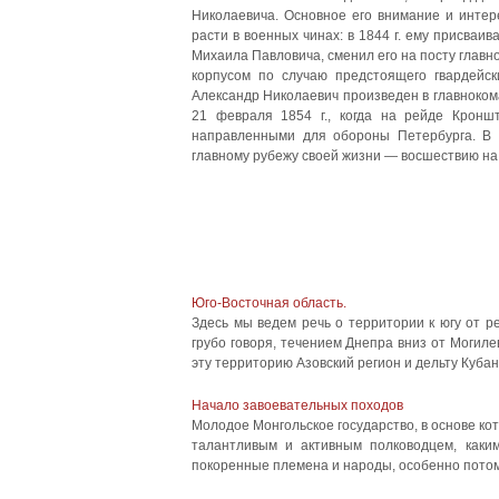
Николаевича. Основное его внима­ние и интер
расти в военных чинах: в 1844 г. ему присваива
Михаила Павловича, сменил его на посту глав
корпусом по случаю предстоящего гвардейск
Александр Николаевич произведен в главноком
21 февраля 1854 г., когда на рейде Кронш
направленными для обороны Петербурга. В 
главному рубежу своей жизни — восшествию на
Юго-Восточная область.
Здесь мы ведем речь о территории к югу от р
грубо говоря, течением Днепра вниз от Могиле
эту территорию Азовский регион и дельту Кубани
Начало завоевательных походов
Молодое Монгольское государство, в основе кот
талантливым и активным полководцем, каки
покоренные племена и народы, особенно потому