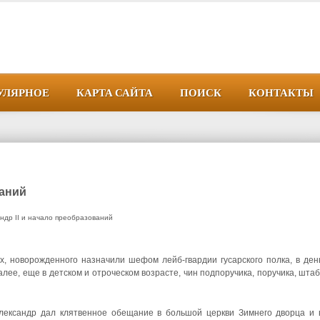
УЛЯРНОЕ
КАРТА САЙТА
ПОИСК
КОНТАКТЫ
ваний
ндр II и начало преобразований
 новорожденного назначили шефом лейб-гвардии гусарского полка, в ден
ее, еще в детском и отроческом воз­расте, чин подпоручика, поручика, штаб
 Александр дал клятвенное обещание в большой церкви Зимнего дворца и 