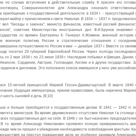
и по случаю вступления в действительную службу. К присяге его готови
конотворец. Совершеннолетие для Александра означало ответствен­ны
 приобщение к го­сударственной деятельности: в 1834 г. - присутствующий 
генерал-майор с причислением к свите Николая. В 1834 — 1837 гг. продолжалос
т вел "беседы о законах", министр финансов, известный русский финансис
ансов", советник Министерства иностранных дел Ф.И.Брунов зна­комил 
ударства со вре­мен Екатерины II. Генерал А.Жомини, военный историк 
ке военную политику России и страте­гические отношения с соседним
завершена путешествием по России в мае — декабре 1837 г. Вместе со своим
андр посетил 29 губерний Европейской России. Через полгода последовал
сь со 2 мая 1838 г. по 23 июня 1839 г. Наследник побывал в Швеции, Дании, 
Неаполе, Сардинии, Австрии, Голлан­дии, Англии и в других государствах. З
орденов и дипломов. Это пополнило список имевшихся у него уже российски
кся 15-летней принцес­сой Марией Гессен-Дармштадтской. В марте 1840 г
 венчание (будущая императрица, приняв пра­вославие, была наречена Марие
л шесть сыновей и дочь. [9;10]
льше и больше приобщается к государственным делам. В 1841 — 1842 гг. о
митета министров. Во время двухмесяч­ного отсутствия Николая I в столице 
всех государственных дел на себя. В 1846 г. он был наз­начен председателе
. В то время Александр Николаевич проявлял полную приверженность кре
прежде чем он пришел к убеждению необходимости освобождения крестьян. Ка
 восшествия на престол гражданские дела не особенно занимали Александр