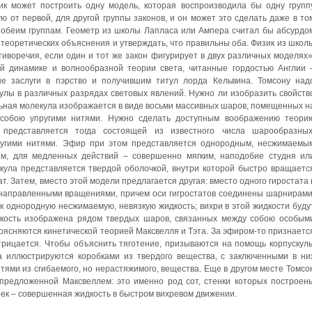
ик может построить одну модель, которая воспроизводила бы одну групп
ю от первой, для другой группы законов, и он может это сделать даже в то
и обеим группам. Геометр из школы Лапласа или Ампера считал бы абсурдо
 теоретических объяснения и утверждать, что правильны оба. Физик из школ
тиворечия, если один и тот же закон фигурирует в двух различных моделях»
ой динамике и волнообразной теории света, читанные гордостью Англии 
е заслуги в пэрство и получившим титул лорда Кельвина. Томсону над
улы в различных разрядах световых явлений. Нужно ли изобразить свойств
льная молекула изображается в виде восьми массивных шаров, помещенных н
 собою упругими нитями. Нужно сделать доступным воображению теори
представляется тогда состоящей из известного числа шарообразных
пругими нитями. Эфир при этом представляется однородным, несжимаемы
ым, для медленных действий – совершенно мягким, наподобие студня ил
екула представляется твердой оболочкой, внутри которой быстро вращаетс
ат. Затем, вместо этой модели предлагается другая: вместо одного гиростата 
направленными вращениями, причем оси гигростатов соединены шарнирами
ак однородную несжимаемую, невязкую жидкость; вихри в этой жидкости буду
дкость изображена рядом твердых шаров, связанных между собою особым
оясняются кинетической теорией Максвелля и Тэта. За эфиром-то признаетс
отрицается. Чтобы объяснить тяготение, призываются на помощь корпускул
 иллюстрируются коробками из твердого вещества, с заключенными в ни
тями из сгибаемого, но нерастяжимого, вещества. Еще в другом месте Томсо
предложенной Максвеллем: это именно род сот, стенки которых построен
чеек – совершенная жидкость в быстром вихревом движении.