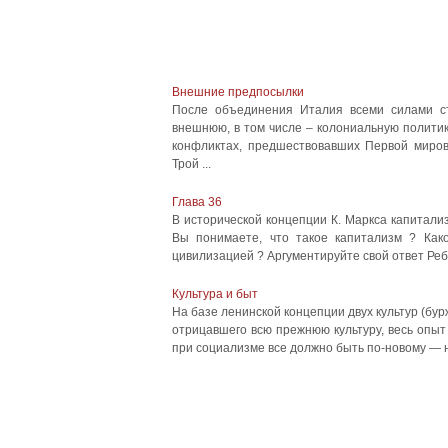
Внешние предпосылки
После объединения Италия всеми силами ст
внешнюю, в том числе – колониальную политик
конфликтах, предшествовавших Первой миров
Трой ...
Глава 36
В исторической концепции К. Маркса капитали
Вы понимаете, что такое капитализм ? Как
цивилизацией ? Аргументируйте свой ответ Ребя
Культура и быт
На базе ленинской концепции двух культур (бу
отрицавшего всю прежнюю культуру, весь опыт
при социализме все должно быть по-новому — не