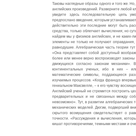
Таковы наглядные образы одного и того же. Но
английских произведений. Разверните любой к
увидите здесь последовательную цепь умо
предпослано введение, которым устанавливают
действительно эти последние могут быть рас
средства, только облегчает вычисления; но су
найдем мы у физиков английских, и не каких-
элементы не только не получают оправдания, 
равнодушие. Алгебраическая часть теории тут
«Она представляет собой доступный воображ
более или менее верно воспроизводят законы 
движущихся согласно законам механики». В
континентальных ученых, ибо в них – ил
математические символы, поддающиеся раз
изучаемых процессов. «Когда француз впервые
гениальном Максвелле, – к его чувству восхищ
Английский ученый не стремится построить цел
предварительных и не связанных между соб
невозможно». Тут, в развитии алгебраических 
механических моделей. Дюгэм, подвергший вни
скрытого возмущения свидетельствует о рав
точности. «Рассуждения и вычисления, которы
кишат противоречиями, темными местами и оче