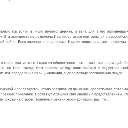
ремилась войти в число великих держав, и вела для этого активнейшу
у. Эта активность не позволила Италии остаться нейтральной в европейски
ой войне. Вынужденная определиться, Италия первоначально примкнула 
зм характеризуется как одна из общественно – экономических формаций. Ка
ово, на Ваш взгляд, соотношение между капитализмом и индустриально
т, вот определения из энциклопедии, а уж по поводу соотношения между ...
ржуазной и пролетарской) стало развиваться движение Пролеткульта, тотальн
 прежних поколений. Пролеткультовщина связывалась с представлением, чт
 похоже на старое. Появлялся механический критерий: раз что ...