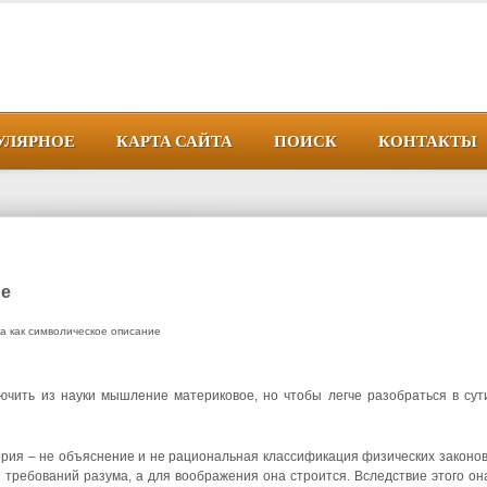
УЛЯРНОЕ
КАРТА САЙТА
ПОИСК
КОНТАКТЫ
ие
а как символическое описание
лючить из науки мышление материковое, но чтобы легче разобраться в сут
теория – не объяснение и не рациональная классификация физических законов
я требований разума, а для воображения она строится. Вследствие этого он