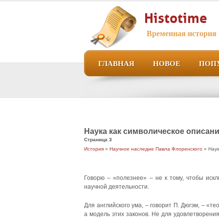
Histotime
Временная история
ГЛАВНАЯ
НОВОЕ
ПОП
Наука как символическое описан
Страница 3
История
»
Научное наследие Павла Флоренского
» Наук
Говорю – «полезнее» – не к тому, чтобы иск
научной деятельности.
Для английского ума, – говорит П. Дюгэм, – «
а модель этих законов. Не для удовлетворени