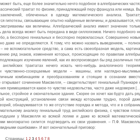
, может быть, еще более значительно нечто подобное в алгебраических частя
лассический трактат по физике, принадлежащий перу француза или немца. В
заключений, облеченных в одежду математического анализа. Трактат
ся гипотезы, связывающие опытно найденные величины, и доказывается, чт
сматриваемы как величины. Алгебраический анализ имеет значение тольк
ть дела всегда может быть передана в виде силлогизмов. Ничего подобного н
либо, а бесспорно гениальных и бесспорно первоклассных. Совершенно новы
но даже не определяются. К тому, что можно назвать выведением, – полно
 – не вспомогательное средство, а сама есть своеобразная модель, картина
ению ряд знаков, изменения которых, происходящие по правилам алгебры
подлежащих изучению явлений, как их воспроизводил бы ряд различных тел
 английских трактатах нечего искать чего-нибудь аналогичного теория
и чувственно-созерцаемые модели – машины, или наглядно-мыслимы
личным комбинациям и преобразованиям и стоящие в сознании вмест
 открывает сочинение Максвелля, – свидетельствует гениальный Пуанкаре 
ения примешивается какое-то чувство недовольства, часто даже недоверия […
ьное, стройное и окончательное здание. Скорее он хочет как будто дать ря
ой конструкций, установление связи между которыми трудно, порой даж
теорий, обнаруживается то же отсутствие порядка и метода, что и в собрани
мательному анализу гениальный труд английского физика, с чувством плох
нодушии у Максвелля ко всякой логике и даже ко всякой математическо
ми многократно силится подтвердить их свои уравнения. – П.Ф. Максвелль
видными ошибками». И вот окончательный приговор:
Страницы:
1
2
3
4
5
6
7
8