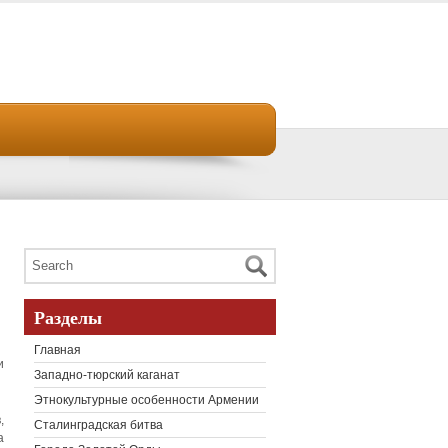
Разделы
Главная
и
Западно-тюрский каганат
Этнокультурные особенности Армении
,
Сталинградская битва
а