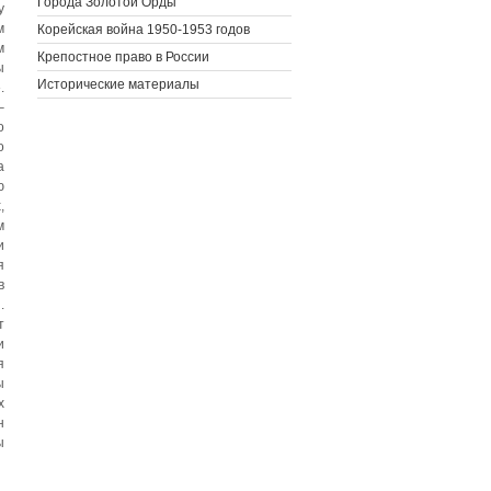
Города Золотой Орды
у
м
Корейская война 1950-1953 годов
м
Крепостное право в России
ы
Исторические материалы
.
–
о
о
а
ю
,
м
и
я
в
.
т
и
я
ы
х
н
ы