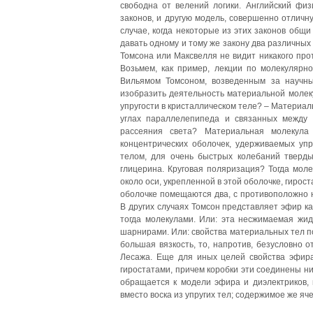
свободна от велений логики. Английский физ
законов, и другую модель, совершенно отличну
случае, когда некоторые из этих законов общ
давать одному и тому же закону два различных
Томсона или Максвелля не видит никакого про
Возьмем, как пример, лекции по молекулярн
Вильямом Томсоном, возведенным за научны
изобразить деятельность материальной молек
упругости в кристаллическом теле? – Материа
углах параллелепипеда и связанных между
рассеяния света? Материальная молекула 
концентрических оболочек, удерживаемых у
телом, для очень быстрых колебаний тверд
глицерина. Круговая поляризация? Тогда мол
около оси, укрепленной в этой оболочке, гирост
оболочке помещаются два, с противоположно 
В других случаях Томсон представляет эфир к
тогда молекулами. Или: эта несжимаемая жи
шарнирами. Или: свойства материальных тел п
большая вязкость, то, напротив, безусловно 
Лесажа. Еще для иных целей свойства эфира
гиростатами, причем коробки эти соединены ни
обращается к модели эфира и диэлектриков, 
вместо воска из упругих тел; содержимое же я