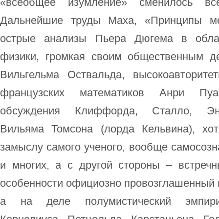
«всеобщее изумление» сменилось вс
Дальнейшие труды Маха, «Принципы ме
острые анализы Пьера Дюгема в облас
физики, громкая своим общественным д
Вильгельма Оствальда, высокоавторите
французских математиков Анри Пуан
обсуждения Клиффорда, Сталло, Энр
Вильяма Томсона (лорда Кельвина), хо
замыслу самого ученого, вообще самосозн
и многих, а с другой стороны – встреч
особенности официозно провозглашенный 
а на деле полумистический эмпирио