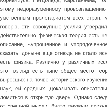
Корнелиуса, Петцольда, Карстаньена, Го
этому недоразуменному провозглашению
умственным пролетариатом всех стран, м
говорю, эти совокупные усилия утверди
действительно физическая теория есть н
описание, «упрощенное и упорядоченное
сказать, доныне еще отнюдь не стало яс
есть физика. Различно у различных ис
этот взгляд есть ныне общее место теор
выросших на почве исторического изучени
наук, ей сродных. Доказывать описатель
ломиться в открытую дверь. Однако след
от спешной мысли, будто таковым призн