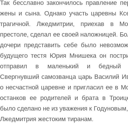
Так бесславно закончилось правление пе
жены и сына. Однако участь царевны Кс
трагичной. Лжедмитрии, приехав в М
престоле, сделал ее своей наложницей. Бо
дочери представить себе было невозмо
будущего тестя Юрия Мнишека он постр
отправил в маленький и бедный Бе
Свергнувший самозванца царь Василий И
о несчастной царевне и пригласил ее в М
останков ее родителей и брата в Троиц
было сделано не из уважения к Годуновым,
Лжедмитрия жестоким тиранам.