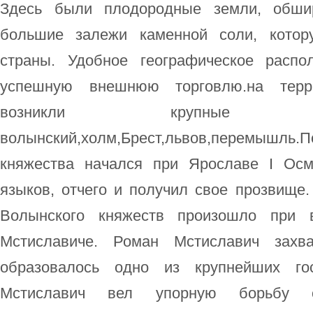
Здесь были плодородные земли, обш
большие залежи каменной соли, котор
страны. Удобное географическое распо
успешную внешнюю торговлю.на терр
возникли крупные города:
волынский,холм,Брест,львов,перем
княжества начался при Ярославе I Ос
языков, отчего и получил свое прозвище
Волынского княжеств произошло при 
Мстиславиче. Роман Мстиславич зах
образовалось одно из крупнейших го
Мстиславич вел упорную борьбу 