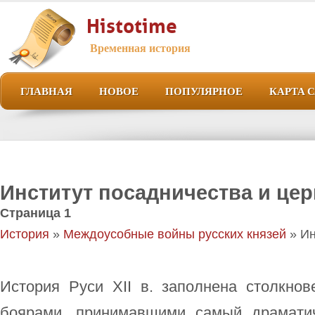
Histotime
Временная история
ГЛАВНАЯ
НОВОЕ
ПОПУЛЯРНОЕ
КАРТА 
Институт посадничества и це
Страница 1
История
»
Междоусобные войны русских князей
» Ин
История Руси XII в. заполнена столкно
боярами, принимавшими самый драматич