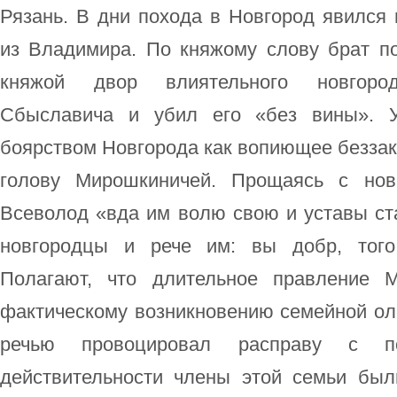
Рязань. В дни похода в Новгород явился
из Владимира. По княжому слову брат п
княжой двор влиятельного новгоро
Сбыславича и убил его «без вины». У
боярством Новгорода как вопиющее беззак
голову Мирошкиничей. Прощаясь с нов
Всеволод «вда им волю свою и уставы ста
новгородцы и рече им: вы добр, того
Полагают, что длительное правление 
фактическому возникновению семейной оли
речью провоцировал расправу с п
действительности члены этой семьи бы