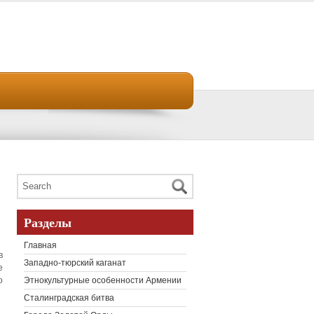
Разделы
Главная
в
Западно-тюрский каганат
е
о
Этнокультурные особенности Армении
Сталинградская битва