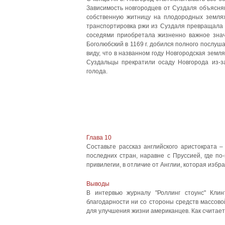
Зависимость новгородцев от Суздаля объясня
собственную житницу на плодородных земля
транспортировка ржи из Суздаля превращала е
соседями приобретала жизненно важное знач
Боголюбский в 1169 г. добился полного послуша
виду, что в названном году Новгородская зем
Суздальцы прекратили осаду Новгорода из-з
голода.
Глава 10
Составьте рассказ английского аристократа –
последних стран, наравне с Пруссией, где по
привилегии, в отличие от Англии, которая избрал
Выводы
В интервью журналу "Роллинг стоунс" Клин
благодарности ни со стороны средств массово
для улучшения жизни американцев. Как считает 