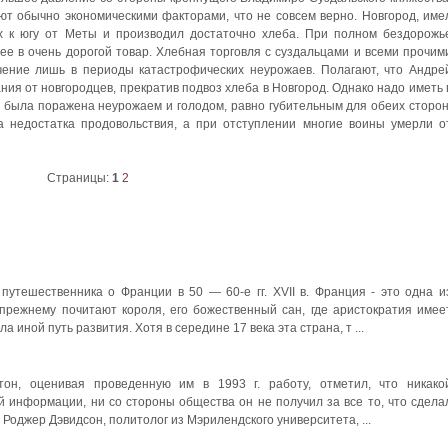
ют обычно экономическими факторами, что не совсем верно. Новгород, име
х к югу от Меты и производил достаточно хлеба. При полном бездорожь
е в очень дорогой товар. Хлебная торговля с суздальцами и всеми прочим
ение лишь в периоды катастрофических неурожаев. Полагают, что Андре
ния от новгородцев, прекратив подвоз хлеба в Новгород. Однако надо иметь 
ля была поражена неурожаем и голодом, равно губительным для обеих сторон
а недостатка продовольствия, а при отступлении многие воины умерли о
Страницы:
1
2
 путешественника о Франции в 50 — 60-е гг. XVII в. Франция - это одна и
-прежнему почитают короля, его божественный сан, где аристократия имее
а иной путь развития. Хотя в середине 17 века эта страна, т ...
тон, оценивая проведенную им в 1993 г. работу, отметил, что никако
й информации, ни со стороны общества он не получил за все то, что сдела
Роджер Дэвидсон, политолог из Мэрилендского университета, ...