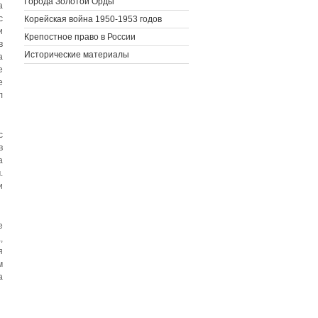
Города Золотой Орды
а
с
Корейская война 1950-1953 годов
и
Крепостное право в России
в
Исторические материалы
а
е
е
л
с
в
а
.
и
е
,
я
м
а
.