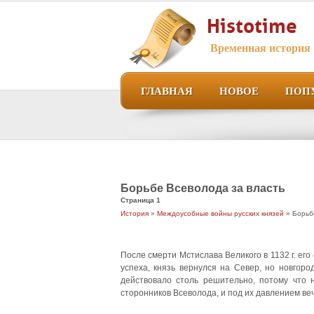
Histotime
Временная история
ГЛАВНАЯ
НОВОЕ
ПОП
Борьбе Всеволода за власть
Страница 1
История
»
Междоусобные войны русских князей
» Борьб
После смерти Мстислава Великого в 1132 г. ег
успеха, князь вернулся на Север, но новгоро
действовало столь решительно, потому что 
сторонников Всеволода, и под их давлением веч