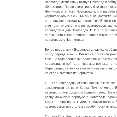
Всеволод Мстиславич втянул Новгород в войну
Ждане-горе. После этого князь был фактическ
Черниговом. Власти Новгорода взяли на себя 
черниговского князей. Миссия не достигла 
наголову разгромили Мономаховичей. Веке же
этот раз мирные усилия новгородцев увенч
последствия для Всеволода. В 1136 г. по реш
против него сыграл епископ. Князя и всю его
переговоры с Черниговом.
Бояре предъявили Всеволоду следующие обвинен
полку переде всех .». Князю не простили раз
течение года собирать ополчение и реквизиро
поражение в войне: он первым побежал с пол
Переговоры, затеянные по инициативе Всеволо
на стол Ольговича из Чернигова.
С 1117 г. новгородцы стали «вольны в князьях
зависимости от воли Киева. Тем не менее В
неугодного новгородским боярам и вечу. Прак
республиканских порядков в Новгороде, сфо
таких процессов, как упадок великокняжеско
новгородском престоле и в особенности ликвид
С конца XII в. Новгород стал испытывать все