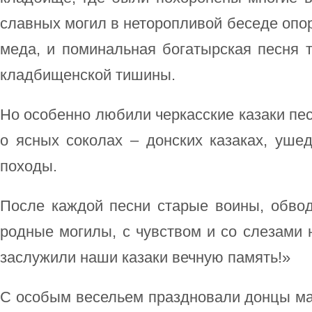
славных могил в неторопливой беседе опо
меда, и поминальная богатырская песня 
кладбищенской тишины.
Но особенно любили черкасские казаки пе
о ясных соколах – донских казаках, уше
походы.
После каждой песни старые воины, обво
родные могилы, с чувством и со слезами н
заслужили наши казаки вечную память!»
С особым весельем праздновали донцы ма