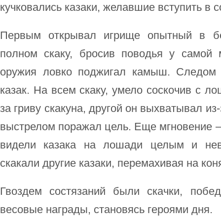
кучковались казаки, желавшие вступить в с
Первым открывал игрище опытный в бо
полном скаку, бросив поводья у самой
оружия ловко поджигал камыш. Следом 
казак. На всем скаку, умело соскочив с л
за гриву скакуна, другой он выхватывал из
выстрелом поражал цель. Еще мгновение –
видели казака на лошади целым и не
скакали другие казаки, перемахивая на коня
Гвоздем состязаний были скачки, побе
весовые награды, становясь героями дня.