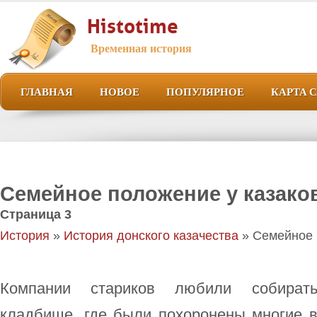
Histotime
Временная история
ГЛАВНАЯ
НОВОЕ
ПОПУЛЯРНОЕ
КАРТА 
Семейное положение у казаков.
Страница 3
История
»
История донского казачества
» Семейное п
Компании стариков любили собират
кладбище, где были похоронены многие