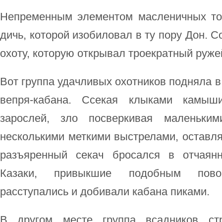
Непременным элементом масленичных то
дичь, которой изобиловал в ту пору Дон. С
охоту, которую открывал троекратный руже
Вот группа удачливых охотников подняла в
вепря-кабана. Ссекая клыками камыш
зарослей, зло посверкивая маленьким
несколькими меткими выстрелами, оставля
разъяренный секач бросался в отчаянн
Казаки, привыкшие подобным пово
расступались и добивали кабана пиками.
В другом месте группа всадников стр