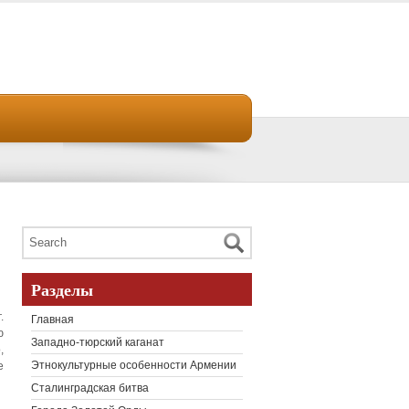
Разделы
.
Главная
ю
Западно-тюрский каганат
,
Этнокультурные особенности Армении
е
Сталинградская битва