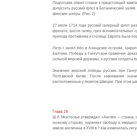
Подготовка обеих сторон к предстоящей кампа
допустить русский флот в Ботанический залив
финские шхеры. (Рис. 2)
27 июля 1714 года русский галерный флот ра
фрегата, шести галер, трех вспомогательных с
прихода противника в столицу. Европа была по
Петр I занял Або и Аландские острова, закре
Балтики. Победа в Гангутском сражении дока
сильной морской державы, а русские солдаты е
Значение морской победы русских при Гангу
Полтавской битве. После завоевания знач
расположенные у берегов Швеции. При этом шв
Глава 28
Ш.Л. Монтескье утверждал: «Англия — страна, 
ночному сторожу, охраняет свободу и имущест
имели англичане в XVIII в.? Как изменилась ситу