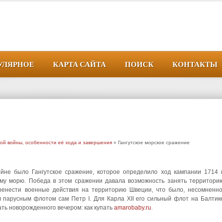
УЛЯРНОЕ
КАРТА САЙТА
ПОИСК
КОНТАКТЫ
ой войны, особенности её хода и завершения
» Гангутское морское сражение
не было Гангутское сражение, которое определило ход кампании 1714 г
ому морю. Победа в этом сражении давала возможность занять территори
ренести военные действия на территорию Швеции, что было, несомненно
м парусным флотом сам Петр I. Для Карла XII его сильный флот на Балтик
ать новорожденного вечером: как купать
amarobaby.ru
.