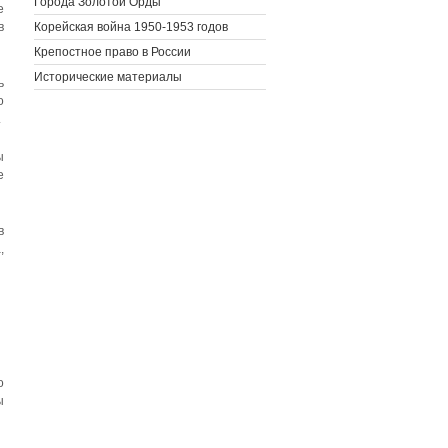
Города Золотой Орды
е
в
Корейская война 1950-1953 годов
Крепостное право в России
Исторические материалы
ь
о
.
ы
е
в
,
о
ы