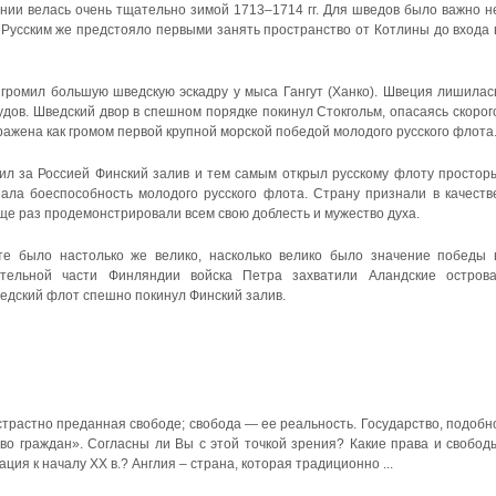
нии велась очень тщательно зимой 1713–1714 гг. Для шведов было важно н
. Русским же предстояло первыми занять пространство от Котлины до входа 
згромил большую шведскую эскадру у мыса Гангут (Ханко). Швеция лишилас
удов. Шведский двор в спешном порядке покинул Стокгольм, опасаясь скорог
ражена как громом первой крупной морской победой молодого русского флота
пил за Россией Финский залив и тем самым открыл русскому флоту простор
зала боеспособность молодого русского флота. Страну признали в качеств
ще раз продемонстрировали всем свою доблесть и мужество духа.
те было настолько же велико, насколько велико было значение победы 
ительной части Финляндии войска Петра захватили Аландские острова
едский флот спешно покинул Финский залив.
страстно преданная свободе; свобода — ее реальность. Государство, подобн
во граждан». Согласны ли Вы с этой точкой зрения? Какие права и свобод
ация к началу XX в.? Англия – страна, которая традиционно ...