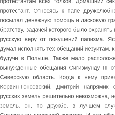
протестантам всех толков. Домашний сек
протестант. Относясь к папе дружелюбн
посылал денежную помощь и ласковую гра
братству, задачей которого было охранять 
русскую веру от покушений папизма. Я
думал исполнять тех обещаний иезуитам, к
будучи в Польше. Также мало располож
вынужденные обещания Сигизмунду III 
Северскую область. Когда к нему прие
Корвин-Гонсевский, Дмитрий напрямик 
русских земель решительно невозможна, но
земель, он, по дружбе, в лучшем слу