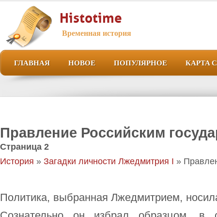
Histotime
Временная история
ГЛАВНАЯ
НОВОЕ
ПОПУЛЯРНОЕ
КАРТА 
Правление Российским госуд
Страница 2
История
»
Загадки личности Лжедмитрия I
» Правлен
Политика, выбранная Лжедмитрием, носил
Сознательно он избрал образцом, в с