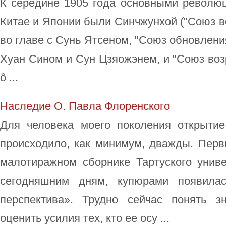
К середине 1905 года основными револю
Китае и Японии были Синчжунхой ("Союз 
во главе с Сунь Ятсеном, "Союз обновлени
Хуан Сином и Сун Цзяожэнем, и "Союз во
ô ...
Наследие О. Павла Флоренского
Для человека моего поколения открыти
происходило, как минимум, дважды. Первый
малотиражном сборнике Тартуского унив
сегодняшним дням, купюрами появилас
перспектива». Трудно сейчас понять з
оценить усилия тех, кто ее осу ...