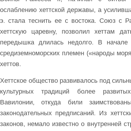
ослаблению хеттской державы, а усилившая
э. стала теснить ее с востока. Союз с 
хеттскую царевну, позволил хеттам да
передышка длилась недолго. В начале 
средиземноморских племен («народы моря
хеттов.
Хеттское общество развивалось под силь
культурных традиций более развиты
Вавилонии, откуда били заимствован
законодательных предписаний. Из хеттск
законов, немало известно о внутренней ст