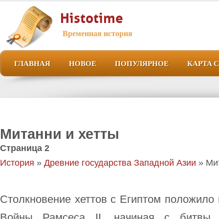
Histotime
Временная история
ГЛАВНАЯ
НОВОЕ
ПОПУЛЯРНОЕ
КАРТА 
Митанни и хетты
Страница 2
История
»
Древние государства Западной Азии
» Ми
Столкновение хеттов с Египтом положило 
Войны Рамсеса II, начиная с битвы