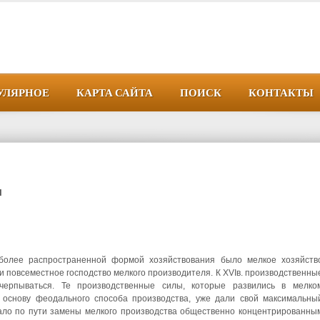
УЛЯРНОЕ
КАРТА САЙТА
ПОИСК
КОНТАКТЫ
и
иболее распространенной формой хозяйствования было мелкое хозяйств
и повсеместное господство мелкого производителя. К XVIв. производственны
счерпываться. Те производственные силы, которые развились в мелко
 основу феодального способа производства, уже дали свой максимальны
ало по пути замены мелкого производства общественно концентрированны