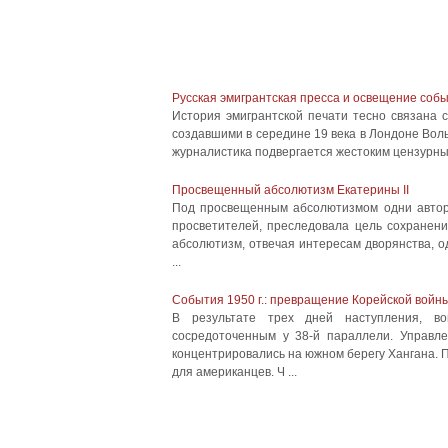
Русская эмигрантская пресса и освещение соб
История эмигрантской печати тесно связана 
создавшими в середине 19 века в Лондоне Воль
журналистика подвергается жестоким цензурным
Просвещенный абсолютизм Екатерины II
Под просвещенным абсолютизмом одни авторы
просветителей, преследовала цель сохранени
абсолютизм, отвечая интересам дворянства, о
...
События 1950 г.: превращение Корейской вой
В результате трех дней наступления, в
сосредоточенным у 38-й параллели. Управл
концентрировались на южном берегу Хангана.
для американцев. Ч ...