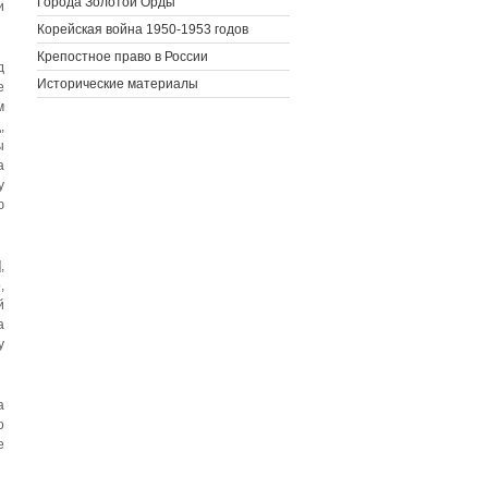
Города Золотой Орды
и
Корейская война 1950-1953 годов
Крепостное право в России
д
Исторические материалы
е
м
,
ы
а
у
ю
,
,
й
а
у
а
о
е