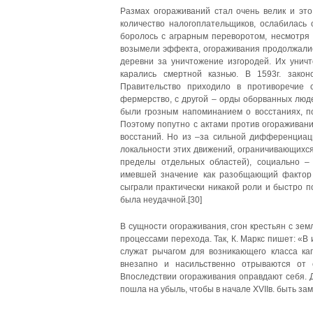
Размах огораживаний стал очень велик и это
количество налогоплательщиков, ослабилась 
боролось с аграрным переворотом, несмотря 
возымели эффекта, огораживания продолжались
деревни за уничтожение изгородей. Их унич
карались смертной казнью. В 1593г. зако
Правительство приходило в противоречие 
фермерство, c другой – орды оборванных люд
были грозным напоминанием о восстаниях, п
Поэтому попутно с актами против огораживани
восстаний. Но из –за сильной дифференциац
локальности этих движений, ограничивающихся
пределы отдельных областей), социально –
имевшей значение как разобщающий фактор 
сыграли практически никакой роли и быстро п
была неудачной.[30]
В сущности огораживания, сгон крестьян с зе
процессами перехода. Так, К. Маркс пишет: «
служат рычагом для возникающего класса ка
внезапно и насильственно отрываются от 
Впоследствии огораживания оправдают себя. Д
пошла на убыль, чтобы в начале XVIIв. быть з