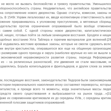
 не могло не вызвать беспокойство и тревогу правительства. Уменьшилос
обороноспособность страны. Неудивительно, что английское правительств
на сопротивление нового дворянства. Однако статуты, комиссии, законы н
. В 1549г. Уорвик легализовал их, вводя коллективную ответственность все
тожение приравнивалось к уголовному преступлению, а мятежные сборищ
нодательство против ограничения огораживаний было вообще отменено
с самим собой. С одной стороны новое дворянство, капиталистическо
ей, нищих, готовых пойти за любым зачинщиком восстания. Бродяги и нищи
одобных восстанию Уота Тайлера и горючим материалом для волнений.[29
й издавались жестокие кровавые законы, которые не смогли сдержать волн
ии внутри крестьянства, опиравшегося все еще на общинную организацию
 размерами одного прихода и округа (наиболее крупные из них не вышли з
 экономической неравномерности развития страны, периода Реформации
из – за религиозных разногласий, эти движения не стали массовыми, н
одавлялись. Борьба копигольдеров и фригольдеров, и других слоев за земл
мли, последующие восстания, законодательство Тюдоров были закономерным
В истории первоначального накопления эпоху составляют перевороты, которы
питалистов, и прежде всего те моменты, когда значительные массы люде
средств своего существования и выбрасываются на рынок труда…»[31
аже их современники критиковали их до середины XVIв., с середины критик
амененной голосами защитников огораживаний.