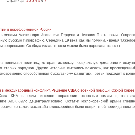
Страницы:
1
2
3
4
5
6
7
ытий в пореформенной России
с именами Александра Ивановича Герцена и Николая Платоновича Огарева
ную русскую типографию. Середина 19 века, как мы помним, - время тяжелое
 репрессиям. Свобода излагать свои мысли была дарована только т ...
 понимают политику, которая, используя социальную демагогию и лозунг
я старых порядков. Другие историки пытались показать, как просвещенны
дновременно способствовал буржуазному развитию. Третьи подходят к вопр
ны в международный конфликт. Решение США о военной помощи Южной Корее
ойска КНА нанесли тяжелое поражение основным силам противника
ение АЮК было децентрализовано. Остатки южпокорейской армии спешн
 Поражение такого масштаба южнокорейцев было неприятной неожиданность