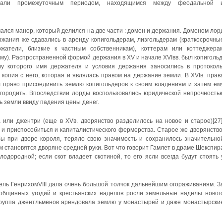
стали промежуточным периодом, находящимся между феодальной 
ался манор, который делился на две части : домен и держания. Доменом лор
ржания же сдавались в аренду копигольдерам, лизгольдерам (краткосрочны
жатели, близкие к частным собственникам), коттерам или коттеджера
му). Распространенной формой держания в XV и начале XVIвв. был копигольд
лу которого имя держателя и условия держания заносились в протокол
копия с него, которая и являлась правом на держание земли. В XVIв. прав
л право присоединить землю копигольдеров к своим владениям и затем ем
городить. Впоследствии лорды воспользовались юридической непрочность
ь земли ввиду падения цены денег.
а или джентри (еще в XVв. дворянство разделилось на новое и старое)[27]
и приспособиться и капиталистического фермерства. Старое же дворянство
ы при дворе короля, теряло свою значимость и сохранилось значительно
м становятся дворяне средней руки. Вот что говорит Гамлет в драме Шекспир
лодородной; если скот владеет скотиной, то его ясли всегда будут стоять 
ель ГенрихомVIII дала очень большой толчок дальнейшим огораживаниям. З
 общинных угодий и крестьянских наделов росли земельные наделы новог
группа джентльменов арендовала землю у монастырей и даже монастырски