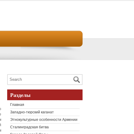
Разделы
Главная
о
Западно-тюрский каганат
е
м
Этнокультурные особенности Армении
й
Сталинградская битва
м