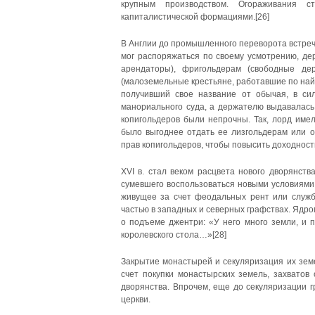
крупным производством. Огораживания 
капиталистической формациями.[26]
В Англии до промышленного переворота встреч
мог распоряжаться по своему усмотрению, де
арендаторы), фригольдерам (свободные дер
(малоземельные крестьяне, работавшие по най
получивший свое название от обычая, в си
манориального суда, а держателю выдавалась 
копигольдеров были непрочны. Так, лорд име
было выгоднее отдать ее лизгольдерам или о
прав копигольдеров, чтобы повысить доходност
XVI в. стал веком расцвета нового дворянств
сумевшего воспользоваться новыми условиями 
живущее за счет феодальных рент или служб
частью в западных и северных графствах. Ядро
о подъеме джентри: «У него много земли, и п
королевского стола…»[28]
Закрытие монастырей и секуляризация их зем
счет покупки монастырских земель, захватов
дворянства. Впрочем, еще до секуляризации 
церкви.