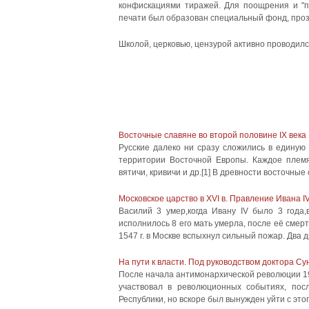
конфискациями тиражей. Для поощрения и "п
печати был образован специальный фонд, про
Школой, церковью, цензурой активно проводилс
Восточные славяне во второй половине IX века
Русские далеко ни сразу сложились в единую
территории Восточной Европы. Каждое племя 
вятичи, кривичи и др.[1] В древности восточные
Московское царство в XVI в. Правление Ивана 
Василий 3 умер,когда Ивану IV было 3 года,
исполнилось 8 его мать умерла, после её смер
1547 г. в Москве вспыхнул сильный пожар. Два д
На пути к власти. Под руководством доктора Су
После начала антимонархической революции 191
участвовал в революционных событиях, пос
Республики, но вскоре был вынужден уйти с этог