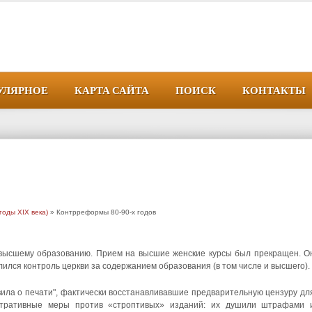
УЛЯРНОЕ
КАРТА САЙТА
ПОИСК
КОНТАКТЫ
годы XIX века)
» Контрреформы 80-90-х годов
высшему образованию. Прием на высшие женские курсы был прекращен. О
лился контроль церкви за содержанием образования (в том числе и высшего).
ила о печати", фактически восстанавливавшие предварительную цензуру дл
истративные меры против «строптивых» изданий: их душили штрафами 