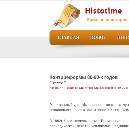
Histotime
Временная история
ГЛАВНАЯ
НОВОЕ
ПОП
Контрреформы 80-90-х годов
Страница 2
История
»
Россия в годы либеральных реформ (60-90-е 
Решительный удар был нанесен по женскому 
возобновился лишь в самом конце XIX века. Уси
В 1882г. были введены новые "Временные прав
периодической печати. Усиливались админ