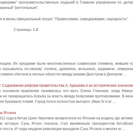
одкормки" проправительственных изданий в Главном управлении по дела
званный "рептильным".
я в жизнь официальный лозунг: "Православие, самодержавие, народность".
Страницы:
1
2
 нацию. Их предками были многочисленные славянские племена, жившие н
называлось по-своему: поляне, древляне, волыняне, радимичи, северяне
 славяне обитали в лесных областях между реками Днестром и Днепром. ...
IV. Содержание реформ правительства А. Адашева и их историческое значени
в основном правление занималась его мать Елена Глинская. когда Ивану
ти не прекращалась борьба за власть между боярскими группировками. В июн
ня бушевало пламя. Город почти полностью выгорел. Иван IV и ег ...
нь Ятсена
1 года в Китае Цзян Чжунчжэн возвратился из Японии на родину, где активн
ле которых Сунь Ятсен сначала стал временным президентом Китайско
о поста. И тогда неудачи революции вынудили Сунь Ятсена и многих ег ...