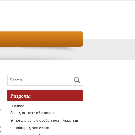
Разделы
Главная
н
Западно-тюрский каганат
Этнокультурные особенности Армении
я
Сталинградская битва
и