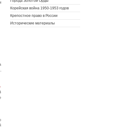
Города Золотой Орды
м
Корейская война 1950-1953 годов
Крепостное право в России
Исторические материалы
а
,
е
4
е
о
й