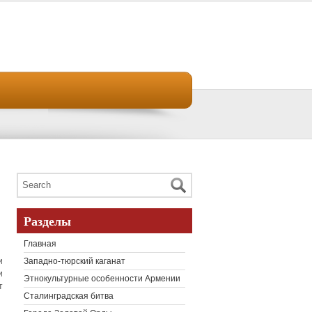
Разделы
Главная
и
Западно-тюрский каганат
и
Этнокультурные особенности Армении
т
Сталинградская битва