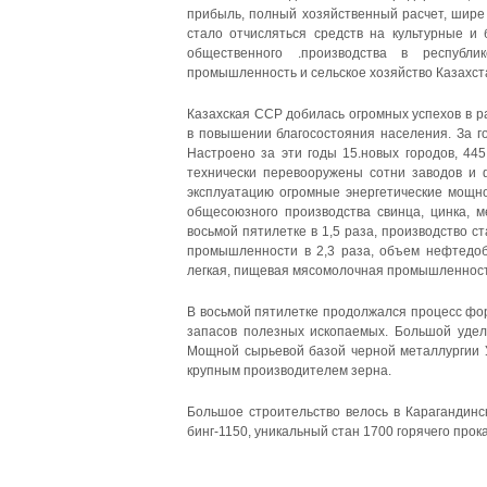
прибыль, полный хозяйственный расчет, шире
стало отчисляться средств на культурные 
общественного .производства в республи
промышленность и сельское хозяйство Казахст
Казахская ССР добилась огромных успехов в ра
в повышении благосостояния населения. За го
Настроено за эти годы 15.новых городов, 44
технически перевооружены сотни заводов и 
эксплуатацию огромные энергетические мощно
общесоюзного производства свинца, цинка, м
восьмой пятилетке в 1,5 раза, производство с
промышленности в 2,3 раза, объем нефтедо
легкая, пищевая мясомолочная промышленност
В восьмой пятилетке продолжался процесс фо
запасов полезных ископаемых. Большой удель
Мощной сырьевой базой черной металлургии У
крупным производителем зерна.
Большое строительство велось в Карагандинс
бинг-1150, уникальный стан 1700 горячего прок