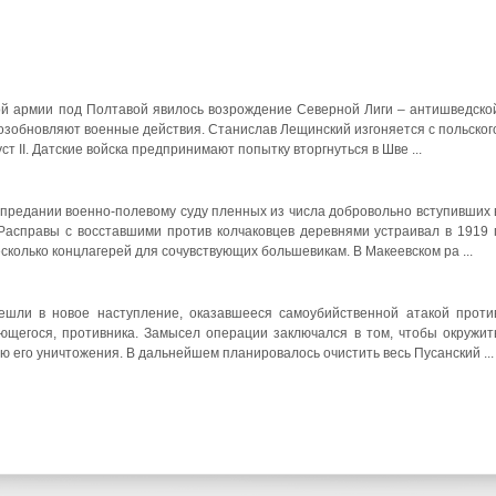
ой армии под Полтавой явилось возрождение Северной Лиги – антишведско
возобновляют военные действия. Станислав Лещинский изгоняется с польског
ст II. Датские войска предпринимают попытку вторгнуться в Шве ...
предании военно-полевому суду пленных из числа добровольно вступивших 
асправы с восставшими против колчаковцев деревнями устраивал в 1919 г
сколько концлагерей для сочувствующих большевикам. В Макеевском ра ...
ешли в новое наступление, оказавшееся самоубийственной атакой проти
ющегося, противника. Замысел операции заключался в том, чтобы окружит
ю его уничтожения. В дальнейшем планировалось очистить весь Пусанский ...