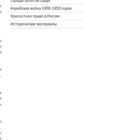
Города Золотой Орды
я
Корейская война 1950-1953 годов
в
Крепостное право в России
Исторические материалы
о
и
в
и
,
м
м
ь
ю
.
ы
я