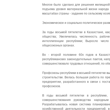
Многое было сделано для решения жилищной 
подъема уровня материальной жизни народа 
масштабах страны - задание по сельскому хоз
Экономическое и социально-политическое развит
За годы восьмой пятилетки в Казахстане, ка
общества; Увеличилась численность рабоче
интеллигенции республики; Выросло число
общесоюзных органах.
Во - второй половине 60х годов в Казахс
республиканских законодательных пактов, на
совершенствовало трудовых отношений, по об
Профсоюзы республики в восьмой пятилетке вы
строительстве. Велась большая работа по пр
предприятии, разработанного в связи с пост
профсоюзов.
В годы восьмой пятилетки в республике,
совершенствования руководства народным
Разрабатывалась новая система планировани
хозяйственной деятельности предприятий, 