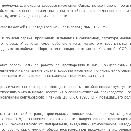
проблемы; для охраны здоровья населения. Однако не все намеченное дл
было выполнено в период семилетки; что объяснялось недовыполнением 
яйству, легкой пищевой промышленности.
ие Казахской ССР в годы восьмой - пятилетки (1966—1970 гг.).
к; и по всей стране, произошли изменения в социальной, структуре нашег
го класса. Упрочился союз рабочего-класса, колхозного крестьянства 
 депутатов-рабочих. Шире стало представительство Казахской' ССР' 
тане: велась большая работа по претворению в жизнь общесоюзных 
правленных на улучшение охраны здоровья населения, по укреплению семьи
еспечению охраны природы ее рационального использования.
росли численно, расширили свою деятельность в хозяйственном и культурно
етворению в жизнь нового Положения о социалистическом производственно
ановлением сентябрьского Пленума ЦК КПСС (1965 г.) и повышавшего рол
 как и по всей стране, проводилась экономическая реформа с цель
 хозяйством, повышения эффективности общественного производства
я -и экономического стимулирования, внедрились экономические .метод
в основе которых лежали объем реализованной продукции и полученна