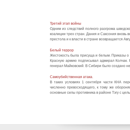
Третий этап войны
Одним из следствий полного разгрома шведск
коалиции трех стран. Дания и Саксония вновь 
престола и к власти в стране возвращается Авгу
Белый террор
Жестокость была присуща и белым. Приказы о 
Красную армию подписывал адмирал Колчак. Р
генерал Майковский. В Сибири было создано не
Самоубийственная атака.
В таких условиях 1 сентября части КНА пер
численно превосходящего, к тому же обороня
основные силы противника в районе Тэгу с цель