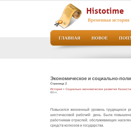
Histotime
Временная история
ГЛАВНАЯ
НОВОЕ
ПОП
Экономическое и социально-полити
Страница 2
История
»
Социально-экономическое развитие Казахстан
60-гг.
Повысился жизненный уровень трудящихся ре
шестичасовой рабочий- день. Была повышена
работникам отраслей; обслуживающих населен
средств колхозов и государства.