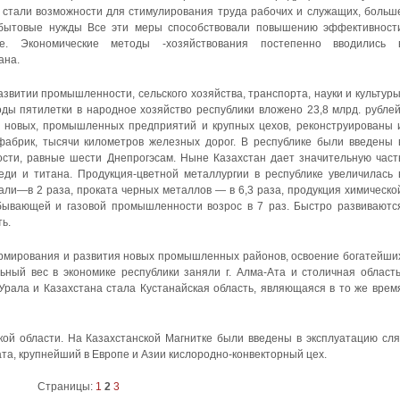
 стали возможности для стимулирования труда рабочих и служащих, больш
и бытовые нужды Все эти меры способствовали повышению эффективност
ке. Экономические методы -хозяйствования постепенно вводились 
ана.
звитии промышленности, сельского хозяйства, транспорта, науки и культуры
ды пятилетки в народное хозяйство республики вложено 23,8 млрд. рублей
5 новых, промышленных предприятий и крупных цехов, реконструированы 
фабрик, тысячи километров железных дорог. В республике были введены 
сти, равные шести Днепрогэсам. Ныне Казахстан дает значительную част
еди и титана. Продукция-цветной металлургии в республике увеличилась 
тали—в 2 раза, проката черных металлов — в 6,3 раза, продукция химическо
бывающей и газовой промышленности возрос в 7 раз. Быстро развиваютс
ь.
рмирования и развития новых промышленных районов, освоение богатейши
ный вес в экономике республики заняли г. Алма-Ата и столичная область
рала и Казахстана стала Кустанайская область, являющаяся в то же врем
кой области. На Казахстанской Магнитке были введены в эксплуатацию сля
ата, крупнейший в Европе и Азии кислородно-конвекторный цех.
Страницы:
1
2
3