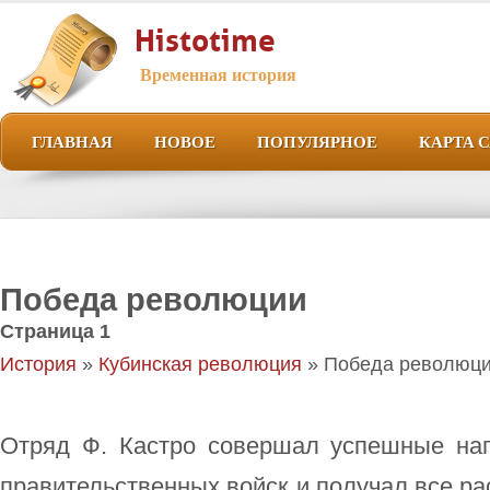
Histotime
Временная история
ГЛАВНАЯ
НОВОЕ
ПОПУЛЯРНОЕ
КАРТА 
Победа революции
Страница 1
История
»
Кубинская революция
» Победа революц
Отряд Ф. Кастро совершал успешные на
правительственных войск и получал все р